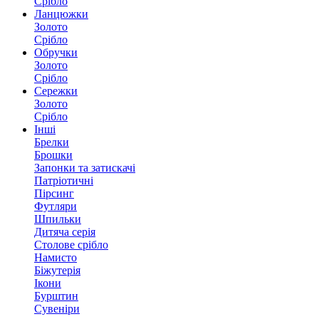
Срібло
Ланцюжки
Золото
Срібло
Обручки
Золото
Срібло
Сережки
Золото
Срібло
Інші
Брелки
Брошки
Запонки та затискачі
Патріотичні
Пірсинг
Футляри
Шпильки
Дитяча серія
Столове срібло
Намисто
Біжутерія
Ікони
Бурштин
Сувеніри