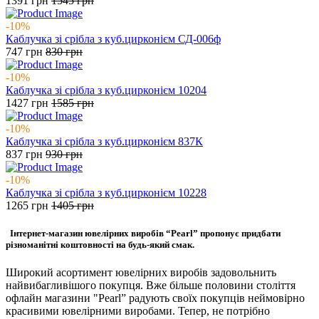
1391
грн
1545
грн
-10%
Каблучка зі срібла з куб.цирконієм СД-006ф
747
грн
830
грн
-10%
Каблучка зі срібла з куб.цирконієм 10204
1427
грн
1585
грн
-10%
Каблучка зі срібла з куб.цирконієм 837К
837
грн
930
грн
-10%
Каблучка зі срібла з куб.цирконієм 10228
1265
грн
1405
грн
Інтернет-магазин ювелірних виробів “Pearl” пропонує придбати
різноманітні коштовності на будь-який смак.
Широкий асортимент ювелірних виробів задовольнить
найвибагливішого покупця. Вже більше половини століття
офлайн магазини "Pearl” радують своїх покупців неймовірно
красивими ювелірними виробами. Тепер, не потрібно