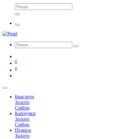
0
0
Браслети
Золото
Срібло
Каблучки
Золото
Срібло
Підвіси
Золото