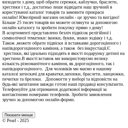
виходити з дому, щоб обрати сережки, каблучки, браслети,
хрестики і т.д., достатньо лише відвідати наш зручний в
користуванні каталог товарів та замовити прикраси
онлайн! Ювелірний магазин онлайн - це зручно та вигідно!
Більше 25 тисяч товарів ви можете оглянути за допомогою
онлайн каталогу та зробити покупку прямо з дому!
В асортименті представлено безліч підвісок релігійної і
символічної тематики: іконки, букви, знаки зодіаку і т.д.
Також ,можете обрати підвіски зі вставками дорогоцінного і
напівдорогоцінного каміння, а також без інкрустації.Є
хрестики, які ідеально підходять в якості подарунку дитині на
хрестини.В якості вставок ми використовуємо велику
кількість різноманітного каміння, як дорогоцінного, так і
напівдорогоцінного. Для чоловіків ми маємо в нашому
каталозі затискачі для краватки,запонки, браслети, ланцюжки,
печитки та брелоки. Допомогти у виборі та відповісти на
будь-які запитання завжди готові наші продавці консультанти.
Телефонуйте для отримання додаткової інформації за
контактними номерами телефонів. Зробити замовлення
зручно за допомогою онлайн-форми.
Показати менше
© Pearl - 2025