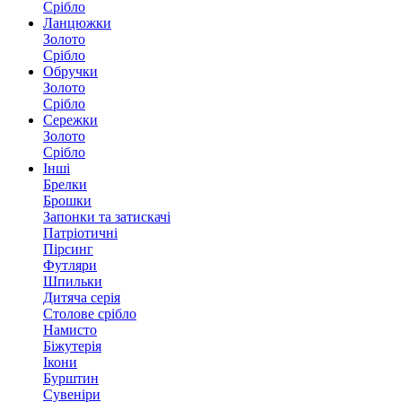
Срібло
Ланцюжки
Золото
Срібло
Обручки
Золото
Срібло
Сережки
Золото
Срібло
Інші
Брелки
Брошки
Запонки та затискачі
Патріотичні
Пірсинг
Футляри
Шпильки
Дитяча серія
Столове срібло
Намисто
Біжутерія
Ікони
Бурштин
Сувеніри