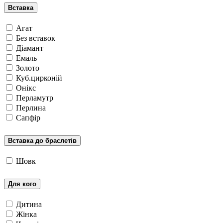
Вставка
Агат
Без вставок
Діамант
Емаль
Золото
Куб.цирконій
Онікс
Перламутр
Перлина
Сапфір
Вставка до браслетів
Шовк
Для кого
Дитина
Жінка