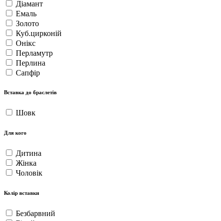
Діамант
Емаль
Золото
Куб.цирконій
Онікс
Перламутр
Перлина
Сапфір
Вставка до браслетів
Шовк
Для кого
Дитина
Жінка
Чоловік
Колір вставки
Безбарвний