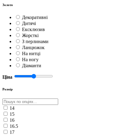
Золото
Декоративні
Дитячі
Ексклюзив
Жорсткі
З перлинами
Ланцюжок
На нитці
На ногу
Діаманти
Ціна
Розмір
14
15
16
16.5
17