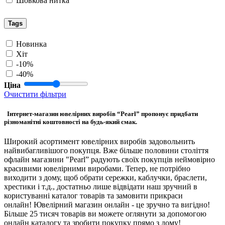
Шовкова нитка
Tags
Новинка
Хіт
-10%
-40%
Ціна
Очистити фільтри
Інтернет-магазин ювелірних виробів “Pearl” пропонує придбати
різноманітні коштовності на будь-який смак.
Широкий асортимент ювелірних виробів задовольнить
найвибагливішого покупця. Вже більше половини століття
офлайн магазини "Pearl” радують своїх покупців неймовірно
красивими ювелірними виробами. Тепер, не потрібно
виходити з дому, щоб обрати сережки, каблучки, браслети,
хрестики і т.д., достатньо лише відвідати наш зручний в
користуванні каталог товарів та замовити прикраси
онлайн! Ювелірний магазин онлайн - це зручно та вигідно!
Більше 25 тисяч товарів ви можете оглянути за допомогою
онлайн каталогу та зробити покупку прямо з дому!