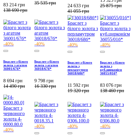
15 525
грн
35 535
грн
83 214
грн
24 633
грн
25 875
грн
138 690
грн
41 055
грн
-40%
-40%
-40%
-40%
Браслет з білого
Браслет з білого
Браслет з білого
Браслет з білого
золота з агатом
золота з агатом
золота з
золота з
3б001/67б*
3б018/67б*
перламутром
куб.цирконієм
3б018/68б*
3б055/01б*
8 694
грн
9 798
грн
11 592
грн
83 076
грн
14 490
грн
16 330
грн
19 320
грн
138 460
грн
-40%
-40%
-40%
-40%