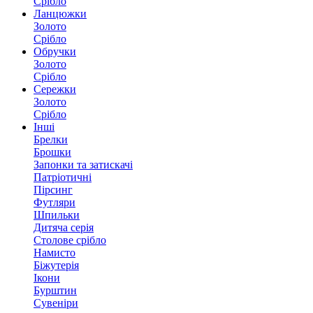
Срібло
Ланцюжки
Золото
Срібло
Обручки
Золото
Срібло
Сережки
Золото
Срібло
Інші
Брелки
Брошки
Запонки та затискачі
Патріотичні
Пірсинг
Футляри
Шпильки
Дитяча серія
Столове срібло
Намисто
Біжутерія
Ікони
Бурштин
Сувеніри