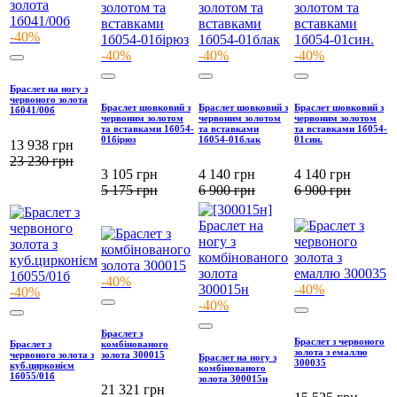
-40%
-40%
-40%
-40%
Браслет на ногу з
червоного золота
Браслет шовковий з
Браслет шовковий з
Браслет шовковий з
1б041/00б
червоним золотом
червоним золотом
червоним золотом
та вставками 1б054-
та вставками
та вставками 1б054-
01бірюз
1б054-01блак
01син.
13 938
грн
23 230
грн
3 105
грн
4 140
грн
4 140
грн
5 175
грн
6 900
грн
6 900
грн
-40%
-40%
-40%
-40%
Браслет з
Браслет з червоного
Браслет з
комбінованого
золота з емаллю
червоного золота з
золота 300015
Браслет на ногу з
300035
куб.цирконієм
комбінованого
1б055/01б
золота 300015н
21 321
грн