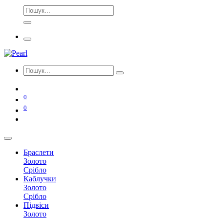
0
0
Браслети
Золото
Срібло
Каблучки
Золото
Срібло
Підвіси
Золото