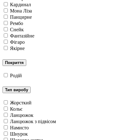
Кардинал
Мона Ліза
Панцирне
Рембо
Снейк
Фантазійне
Фігаро
Якірне
Покриття
Родій
Тип виробу
Жорсткий
Кольє
Ланцюжок
Ланцюжок з підвісом
Намисто
Шнурок