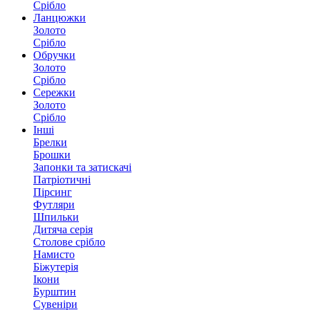
Срібло
Ланцюжки
Золото
Срібло
Обручки
Золото
Срібло
Сережки
Золото
Срібло
Інші
Брелки
Брошки
Запонки та затискачі
Патріотичні
Пірсинг
Футляри
Шпильки
Дитяча серія
Столове срібло
Намисто
Біжутерія
Ікони
Бурштин
Сувеніри