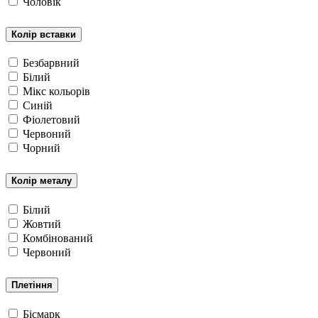
Чоловік
Колір вставки
Безбарвний
Білий
Мікс кольорів
Синій
Фіолетовий
Червоний
Чорний
Колір металу
Білий
Жовтий
Комбінований
Червоний
Плетіння
Бісмарк