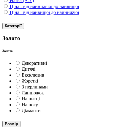
Назва (A-Z)
Ціна - від найнижчої до найвищої
Ціна - від найвищої до найнижчої
Категорії
Золото
Золото
Декоративні
Дитячі
Ексклюзив
Жорсткі
З перлинами
Ланцюжок
На нитці
На ногу
Діаманти
Розмір