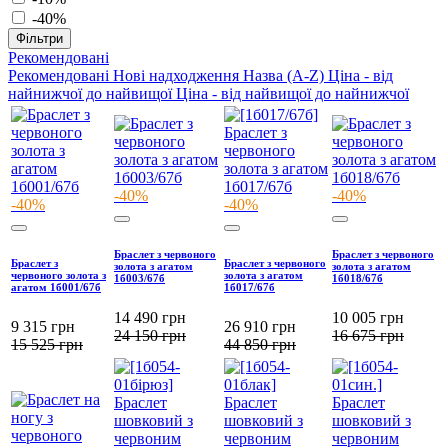
-40%
Фільтри
Рекомендовані
Рекомендовані
Нові надходження
Назва (A-Z)
Ціна - від
найнижчої до найвищої
Ціна - від найвищої до найнижчої
-40%
-40%
-40%
-40%
Браслет з червоного
Браслет з червоного
Браслет з
Браслет з червоного
золота з агатом
золота з агатом
червоного золота з
золота з агатом
1б003/67б
1б018/67б
агатом 1б001/67б
1б017/67б
14 490
грн
10 005
грн
9 315
грн
26 910
грн
24 150
грн
16 675
грн
15 525
грн
44 850
грн