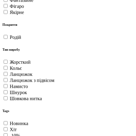
Фантазійне
Фігаро
Якірне
Покриття
Родій
Тип виробу
Жорсткий
Кольє
Ланцюжок
Ланцюжок з підвісом
Намисто
Шнурок
Шовкова нитка
Tags
Новинка
Хіт
-10%