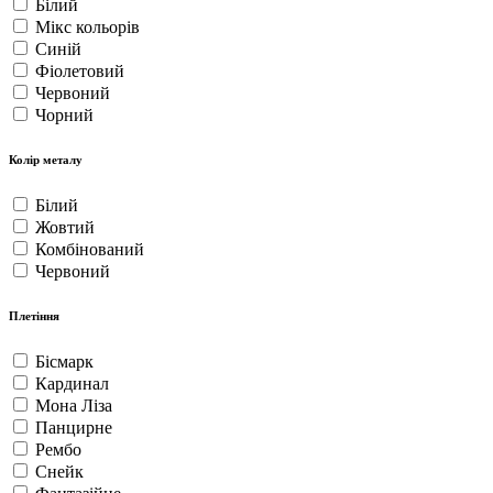
Білий
Мікс кольорів
Синій
Фіолетовий
Червоний
Чорний
Колір металу
Білий
Жовтий
Комбінований
Червоний
Плетіння
Бісмарк
Кардинал
Мона Ліза
Панцирне
Рембо
Снейк