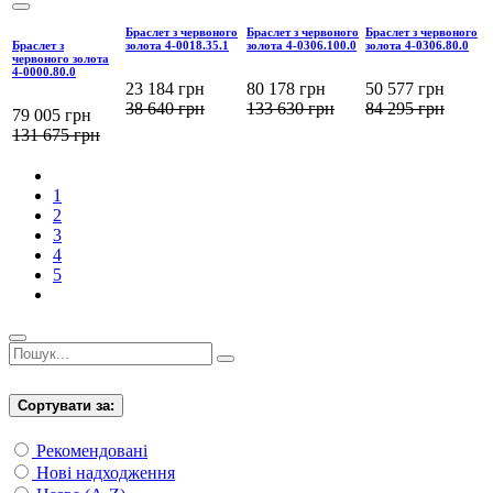
Браслет з червоного
Браслет з червоного
Браслет з червоного
Браслет з
золота 4-0018.35.1
золота 4-0306.100.0
золота 4-0306.80.0
червоного золота
4-0000.80.0
23 184
грн
80 178
грн
50 577
грн
38 640
грн
133 630
грн
84 295
грн
79 005
грн
131 675
грн
1
2
3
4
5
Сортувати за:
Рекомендовані
Нові надходження