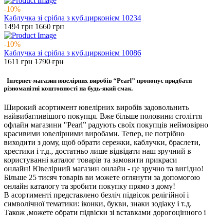
-10%
Каблучка зі срібла з куб.цирконієм 10234
1494
грн
1660
грн
-10%
Каблучка зі срібла з куб.цирконієм 10086
1611
грн
1790
грн
Інтернет-магазин ювелірних виробів “Pearl” пропонує придбати
різноманітні коштовності на будь-який смак.
Широкий асортимент ювелірних виробів задовольнить
найвибагливішого покупця. Вже більше половини століття
офлайн магазини "Pearl” радують своїх покупців неймовірно
красивими ювелірними виробами. Тепер, не потрібно
виходити з дому, щоб обрати сережки, каблучки, браслети,
хрестики і т.д., достатньо лише відвідати наш зручний в
користуванні каталог товарів та замовити прикраси
онлайн! Ювелірний магазин онлайн - це зручно та вигідно!
Більше 25 тисяч товарів ви можете оглянути за допомогою
онлайн каталогу та зробити покупку прямо з дому!
В асортименті представлено безліч підвісок релігійної і
символічної тематики: іконки, букви, знаки зодіаку і т.д.
Також ,можете обрати підвіски зі вставками дорогоцінного і