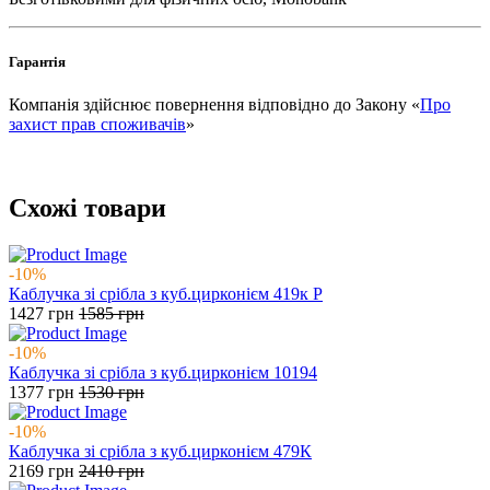
Гарантія
Компанія здійснює повернення відповідно до Закону «
Про
захист прав споживачів
»
Схожі товари
-10%
Каблучка зі срібла з куб.цирконієм 419к Р
1427
грн
1585
грн
-10%
Каблучка зі срібла з куб.цирконієм 10194
1377
грн
1530
грн
-10%
Каблучка зі срібла з куб.цирконієм 479К
2169
грн
2410
грн