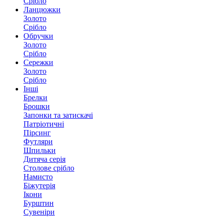
Срібло
Ланцюжки
Золото
Срібло
Обручки
Золото
Срібло
Сережки
Золото
Срібло
Інші
Брелки
Брошки
Запонки та затискачі
Патріотичні
Пірсинг
Футляри
Шпильки
Дитяча серія
Столове срібло
Намисто
Біжутерія
Ікони
Бурштин
Сувеніри