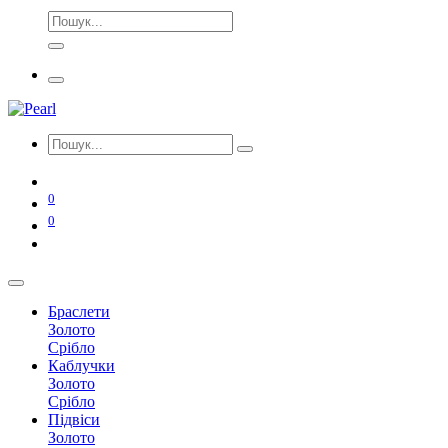
0
0
Браслети
Золото
Срібло
Каблучки
Золото
Срібло
Підвіси
Золото