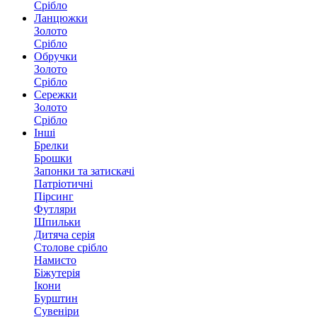
Срібло
Ланцюжки
Золото
Срібло
Обручки
Золото
Срібло
Сережки
Золото
Срібло
Інші
Брелки
Брошки
Запонки та затискачі
Патріотичні
Пірсинг
Футляри
Шпильки
Дитяча серія
Столове срібло
Намисто
Біжутерія
Ікони
Бурштин
Сувеніри