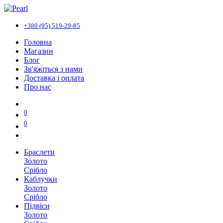
+380 (95) 519-29-85
Головна
Магазин
Блог
Зв'яжіться з нами
Доставка і оплата
Про нас
0
0
Браслети
Золото
Срібло
Каблучки
Золото
Срібло
Підвіси
Золото