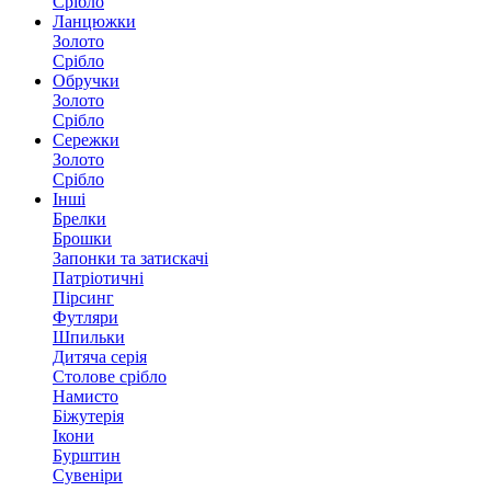
Срібло
Ланцюжки
Золото
Срібло
Обручки
Золото
Срібло
Сережки
Золото
Срібло
Інші
Брелки
Брошки
Запонки та затискачі
Патріотичні
Пірсинг
Футляри
Шпильки
Дитяча серія
Столове срібло
Намисто
Біжутерія
Ікони
Бурштин
Сувеніри