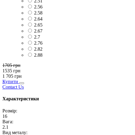
2.51
2.56
2.58
2.64
2.65
2.67
2.7
2.76
2.82
2.88
1705
грн
1535
грн
1 705
грн
Купити
Contact Us
Характеристики
Розмір
:
16
Вага
:
2.1
Вид металу
: