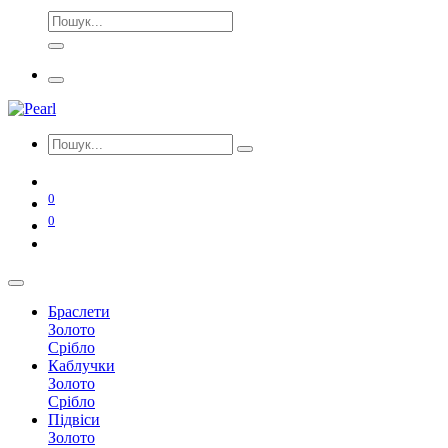
0
0
Браслети
Золото
Срібло
Каблучки
Золото
Срібло
Підвіси
Золото