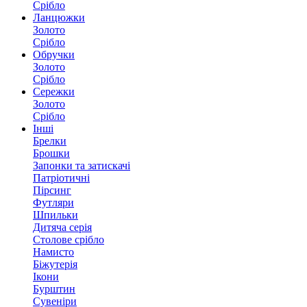
Срібло
Ланцюжки
Золото
Срібло
Обручки
Золото
Срібло
Сережки
Золото
Срібло
Інші
Брелки
Брошки
Запонки та затискачі
Патріотичні
Пірсинг
Футляри
Шпильки
Дитяча серія
Столове срібло
Намисто
Біжутерія
Ікони
Бурштин
Сувеніри