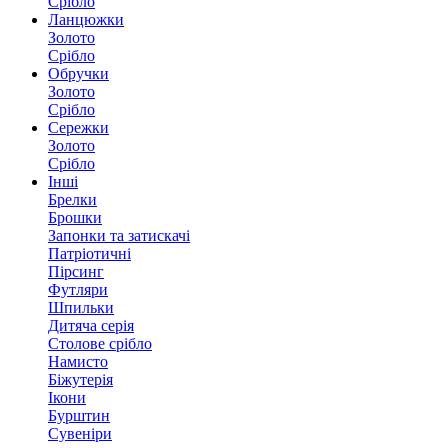
Срібло
Ланцюжки
Золото
Срібло
Обручки
Золото
Срібло
Сережки
Золото
Срібло
Інші
Брелки
Брошки
Запонки та затискачі
Патріотичні
Пірсинг
Футляри
Шпильки
Дитяча серія
Столове срібло
Намисто
Біжутерія
Ікони
Бурштин
Сувеніри