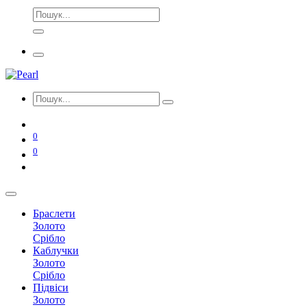
0
0
Браслети
Золото
Срібло
Каблучки
Золото
Срібло
Підвіси
Золото