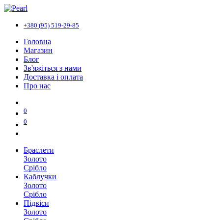
+380 (95) 519-29-85
Головна
Магазин
Блог
Зв'яжіться з нами
Доставка і оплата
Про нас
0
0
Браслети
Золото
Срібло
Каблучки
Золото
Срібло
Підвіси
Золото