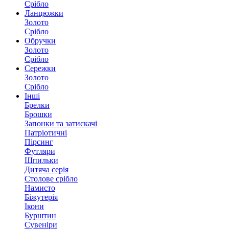
Срібло
Ланцюжки
Золото
Срібло
Обручки
Золото
Срібло
Сережки
Золото
Срібло
Інші
Брелки
Брошки
Запонки та затискачі
Патріотичні
Пірсинг
Футляри
Шпильки
Дитяча серія
Столове срібло
Намисто
Біжутерія
Ікони
Бурштин
Сувеніри