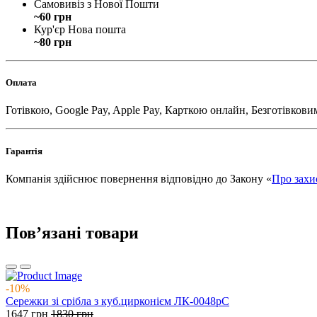
Самовивіз з Нової Пошти
~60 грн
Кур'єр Нова пошта
~80 грн
Оплата
Готівкою, Google Pay, Apple Pay, Карткою онлайн, Безготівкови
Гарантія
Компанія здійснює повернення відповідно до Закону «
Про захи
Повʼязані товари
-10%
Сережки зі срібла з куб.цирконієм ЛК-0048рС
1647
грн
1830
грн