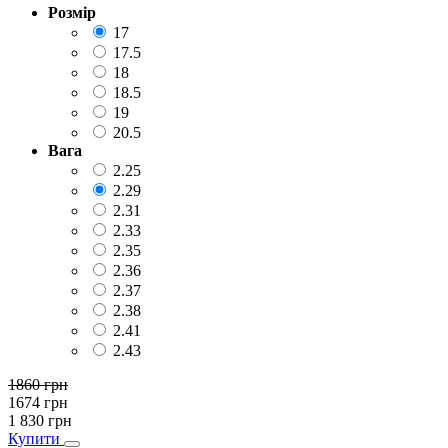
Розмір
17
17.5
18
18.5
19
20.5
Вага
2.25
2.29
2.31
2.33
2.35
2.36
2.37
2.38
2.41
2.43
1860
грн
1674
грн
1 830
грн
Купити