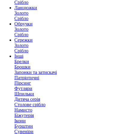
Срібло
Ланцюжки
Золото
Срібло
Обручки
Золото
Срібло
Сережки
Золото
Срібло
Інші
Брелки
Брошки
Запонки та затискачі
Патріотичні
Пірсинг
Футляри
Шпильки
Дитяча серія
Столове срібло
Намисто
Біжутерія
Ікони
Бурштин
Сувеніри