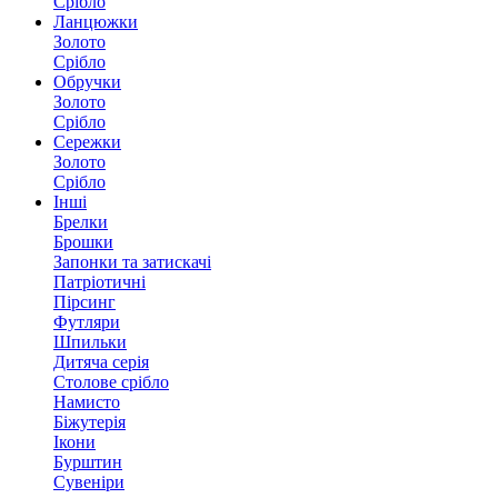
Срібло
Ланцюжки
Золото
Срібло
Обручки
Золото
Срібло
Сережки
Золото
Срібло
Інші
Брелки
Брошки
Запонки та затискачі
Патріотичні
Пірсинг
Футляри
Шпильки
Дитяча серія
Столове срібло
Намисто
Біжутерія
Ікони
Бурштин
Сувеніри