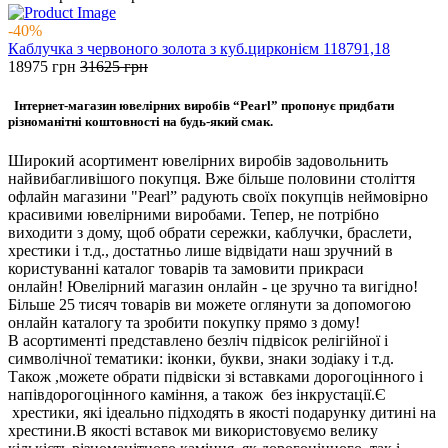
-40%
Каблучка з червоного золота з куб.цирконієм 118791,18
18975
грн
31625
грн
Інтернет-магазин ювелірних виробів “Pearl” пропонує придбати
різноманітні коштовності на будь-який смак.
Широкий асортимент ювелірних виробів задовольнить
найвибагливішого покупця. Вже більше половини століття
офлайн магазини "Pearl” радують своїх покупців неймовірно
красивими ювелірними виробами. Тепер, не потрібно
виходити з дому, щоб обрати сережки, каблучки, браслети,
хрестики і т.д., достатньо лише відвідати наш зручний в
користуванні каталог товарів та замовити прикраси
онлайн! Ювелірний магазин онлайн - це зручно та вигідно!
Більше 25 тисяч товарів ви можете оглянути за допомогою
онлайн каталогу та зробити покупку прямо з дому!
В асортименті представлено безліч підвісок релігійної і
символічної тематики: іконки, букви, знаки зодіаку і т.д.
Також ,можете обрати підвіски зі вставками дорогоцінного і
напівдорогоцінного каміння, а також без інкрустації.Є
хрестики, які ідеально підходять в якості подарунку дитині на
хрестини.В якості вставок ми використовуємо велику