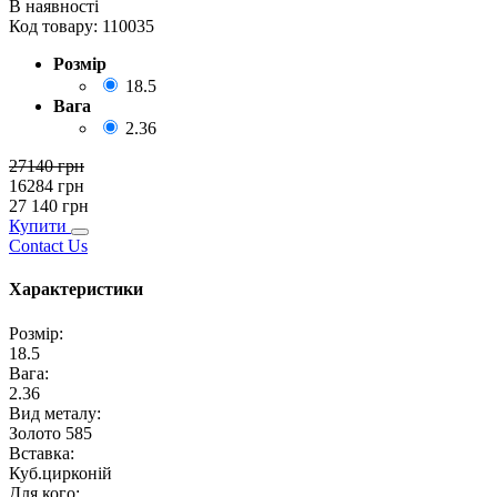
В наявності
Код товару:
110035
Розмір
18.5
Вага
2.36
27140
грн
16284
грн
27 140
грн
Купити
Contact Us
Характеристики
Розмір
:
18.5
Вага
:
2.36
Вид металу
:
Золото 585
Вставка
:
Куб.цирконій
Для кого
: