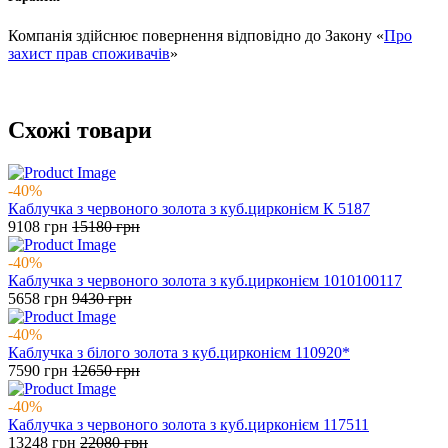
Компанія здійснює повернення відповідно до Закону «
Про
захист прав споживачів
»
Схожі товари
-40%
Каблучка з червоного золота з куб.цирконієм К 5187
9108
грн
15180
грн
-40%
Каблучка з червоного золота з куб.цирконієм 1010100117
5658
грн
9430
грн
-40%
Каблучка з білого золота з куб.цирконієм 110920*
7590
грн
12650
грн
-40%
Каблучка з червоного золота з куб.цирконієм 117511
13248
грн
22080
грн