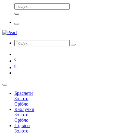
0
0
Браслети
Золото
Срібло
Каблучки
Золото
Срібло
Підвіси
Золото