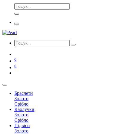
0
0
Браслети
Золото
Срібло
Каблучки
Золото
Срібло
Підвіси
Золото