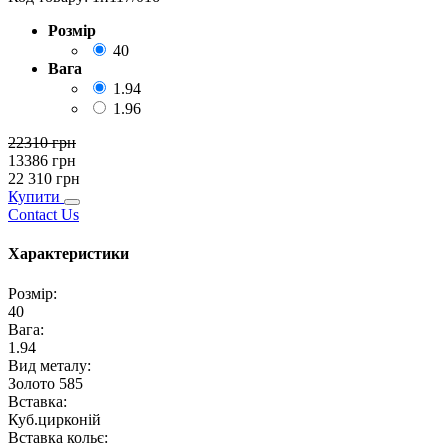
Розмір
40
Вага
1.94
1.96
22310
грн
13386
грн
22 310
грн
Купити
Contact Us
Характеристики
Розмір
:
40
Вага
:
1.94
Вид металу
:
Золото 585
Вставка
:
Куб.цирконій
Вставка кольє
: