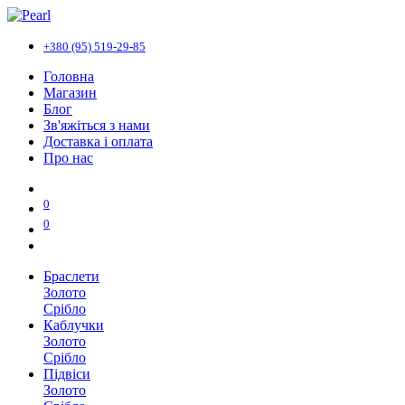
+380 (95) 519-29-85
Головна
Магазин
Блог
Зв'яжіться з нами
Доставка і оплата
Про нас
0
0
Браслети
Золото
Срібло
Каблучки
Золото
Срібло
Підвіси
Золото