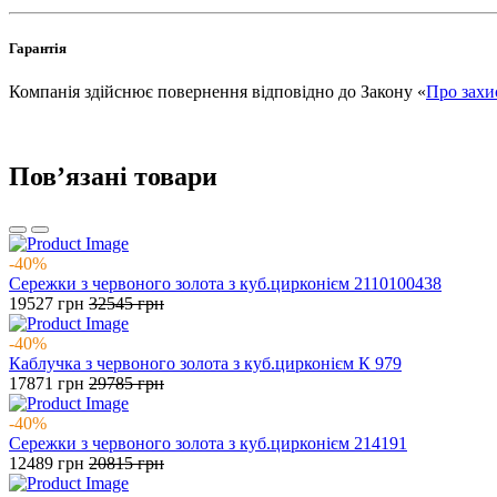
Гарантія
Компанія здійснює повернення відповідно до Закону «
Про захи
Повʼязані товари
-40%
Сережки з червоного золота з куб.цирконієм 2110100438
19527
грн
32545
грн
-40%
Каблучка з червоного золота з куб.цирконієм К 979
17871
грн
29785
грн
-40%
Сережки з червоного золота з куб.цирконієм 214191
12489
грн
20815
грн