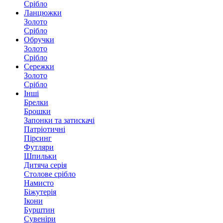
Срібло
Ланцюжки
Золото
Срібло
Обручки
Золото
Срібло
Сережки
Золото
Срібло
Інші
Брелки
Брошки
Запонки та затискачі
Патріотичні
Пірсинг
Футляри
Шпильки
Дитяча серія
Столове срібло
Намисто
Біжутерія
Ікони
Бурштин
Сувеніри