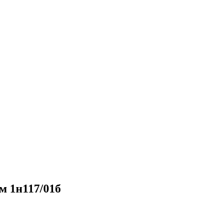
м 1н117/01б