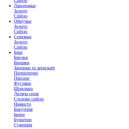
Срібло
Ланцюжки
Золото
Срібло
Обручки
Золото
Срібло
Сережки
Золото
Срібло
Інші
Брелки
Брошки
Запонки та затискачі
Патріотичні
Пірсинг
Футляри
Шпильки
Дитяча серія
Столове срібло
Намисто
Біжутерія
Ікони
Бурштин
Сувеніри