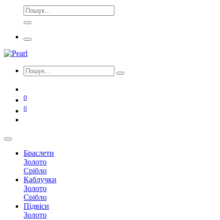
0
0
Браслети
Золото
Срібло
Каблучки
Золото
Срібло
Підвіси
Золото