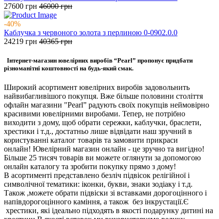
27600
грн
46000
грн
-40%
Каблучка з червоного золота з перлиною 0-0902.0.0
24219
грн
40365
грн
Інтернет-магазин ювелірних виробів “Pearl” пропонує придбати
різноманітні коштовності на будь-який смак.
Широкий асортимент ювелірних виробів задовольнить
найвибагливішого покупця. Вже більше половини століття
офлайн магазини "Pearl” радують своїх покупців неймовірно
красивими ювелірними виробами. Тепер, не потрібно
виходити з дому, щоб обрати сережки, каблучки, браслети,
хрестики і т.д., достатньо лише відвідати наш зручний в
користуванні каталог товарів та замовити прикраси
онлайн! Ювелірний магазин онлайн - це зручно та вигідно!
Більше 25 тисяч товарів ви можете оглянути за допомогою
онлайн каталогу та зробити покупку прямо з дому!
В асортименті представлено безліч підвісок релігійної і
символічної тематики: іконки, букви, знаки зодіаку і т.д.
Також ,можете обрати підвіски зі вставками дорогоцінного і
напівдорогоцінного каміння, а також без інкрустації.Є
хрестики, які ідеально підходять в якості подарунку дитині на