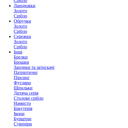
Срібло
Ланцюжки
Золото
Срібло
Обручки
Золото
Срібло
Сережки
Золото
Срібло
Інші
Брелки
Брошки
Запонки та затискачі
Патріотичні
Пірсинг
Футляри
Шпильки
Дитяча серія
Столове срібло
Намисто
Біжутерія
Ікони
Бурштин
Сувеніри