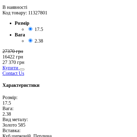
В наявності
Код товару:
11327801
Розмір
17.5
Вага
2.38
27370
грн
16422
грн
27 370
грн
Купити
Contact Us
Характеристики
Розмір
:
17.5
Вага
:
2.38
Вид металу
:
Золото 585
Вставка
:
Куб.цирконій, Перлина