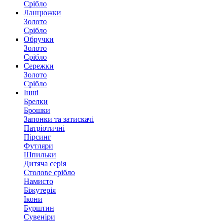
Срібло
Ланцюжки
Золото
Срібло
Обручки
Золото
Срібло
Сережки
Золото
Срібло
Інші
Брелки
Брошки
Запонки та затискачі
Патріотичні
Пірсинг
Футляри
Шпильки
Дитяча серія
Столове срібло
Намисто
Біжутерія
Ікони
Бурштин
Сувеніри