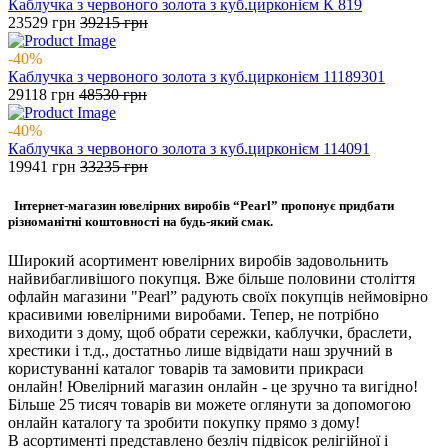
Каблучка з червоного золота з куб.цирконієм К 819
23529
грн
39215
грн
-40%
Каблучка з червоного золота з куб.цирконієм 11189301
29118
грн
48530
грн
-40%
Каблучка з червоного золота з куб.цирконієм 114091
19941
грн
33235
грн
Інтернет-магазин ювелірних виробів “Pearl” пропонує придбати
різноманітні коштовності на будь-який смак.
Широкий асортимент ювелірних виробів задовольнить
найвибагливішого покупця. Вже більше половини століття
офлайн магазини "Pearl” радують своїх покупців неймовірно
красивими ювелірними виробами. Тепер, не потрібно
виходити з дому, щоб обрати сережки, каблучки, браслети,
хрестики і т.д., достатньо лише відвідати наш зручний в
користуванні каталог товарів та замовити прикраси
онлайн! Ювелірний магазин онлайн - це зручно та вигідно!
Більше 25 тисяч товарів ви можете оглянути за допомогою
онлайн каталогу та зробити покупку прямо з дому!
В асортименті представлено безліч підвісок релігійної і