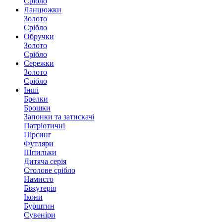
Срібло
Ланцюжки
Золото
Срібло
Обручки
Золото
Срібло
Сережки
Золото
Срібло
Інші
Брелки
Брошки
Запонки та затискачі
Патріотичні
Пірсинг
Футляри
Шпильки
Дитяча серія
Столове срібло
Намисто
Біжутерія
Ікони
Бурштин
Сувеніри