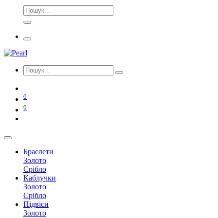
0
0
Браслети
Золото
Срібло
Каблучки
Золото
Срібло
Підвіси
Золото