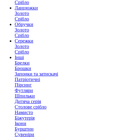
Срібло
Ланцюжки
Золото
Срібло
Обручки
Золото
Срібло
Сережки
Золото
Срібло
Інші
Брелки
Брошки
Запонки та затискачі
Патріотичні
Пірсинг
Футляри
Шпильки
Дитяча серія
Столове срібло
Намисто
Біжутерія
Ікони
Бурштин
Сувеніри