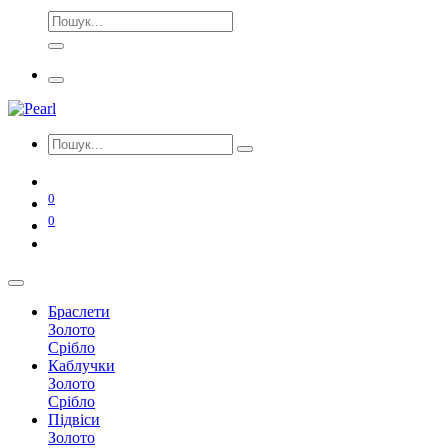
0
0
Браслети
Золото
Срібло
Каблучки
Золото
Срібло
Підвіси
Золото