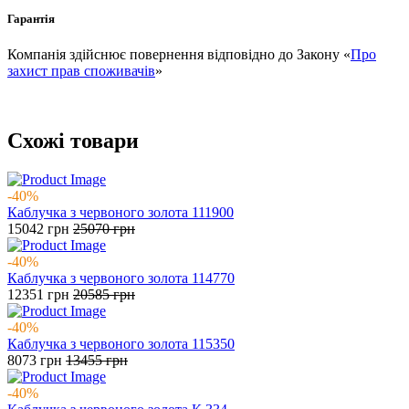
Гарантія
Компанія здійснює повернення відповідно до Закону «
Про
захист прав споживачів
»
Схожі товари
-40%
Каблучка з червоного золота 111900
15042
грн
25070
грн
-40%
Каблучка з червоного золота 114770
12351
грн
20585
грн
-40%
Каблучка з червоного золота 115350
8073
грн
13455
грн
-40%