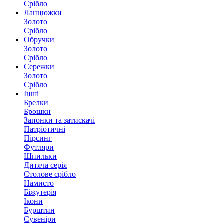
Срібло
Ланцюжки
Золото
Срібло
Обручки
Золото
Срібло
Сережки
Золото
Срібло
Інші
Брелки
Брошки
Запонки та затискачі
Патріотичні
Пірсинг
Футляри
Шпильки
Дитяча серія
Столове срібло
Намисто
Біжутерія
Ікони
Бурштин
Сувеніри