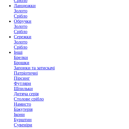
Срібло
Ланцюжки
Золото
Срібло
Обручки
Золото
Срібло
Сережки
Золото
Срібло
Інші
Брелки
Брошки
Запонки та затискачі
Патріотичні
Пірсинг
Футляри
Шпильки
Дитяча серія
Столове срібло
Намисто
Біжутерія
Ікони
Бурштин
Сувеніри