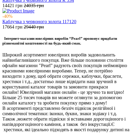
Каблучка з червоного золота К 334
14421
грн
24035
грн
-40%
Каблучка з червоного золота 117120
17664
грн
29440
грн
Інтернет-магазин ювелірних виробів “Pearl” пропонує придбати
різноманітні коштовності на будь-який смак.
Широкий асортимент ювелірних виробів задовольнить
найвибагливішого покупця. Вже більше половини століття
офлайн магазини "Pearl” радують своїх покупців неймовірно
красивими ювелірними виробами. Тепер, не потрібно
виходити з дому, щоб обрати сережки, каблучки, браслети,
хрестики і т.д., достатньо лише відвідати наш зручний в
користуванні каталог товарів та замовити прикраси
онлайн! Ювелірний магазин онлайн - це зручно та вигідно!
Більше 25 тисяч товарів ви можете оглянути за допомогою
онлайн каталогу та зробити покупку прямо з дому!
В асортименті представлено безліч підвісок релігійної і
символічної тематики: іконки, букви, знаки зодіаку і т.д.
Також ,можете обрати підвіски зі вставками дорогоцінного і
напівдорогоцінного каміння, а також без інкрустації.Є
хрестики, які ідеально підходять в якості подарунку дитині на