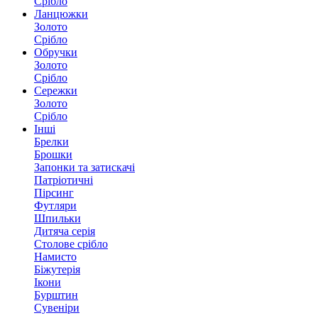
Срібло
Ланцюжки
Золото
Срібло
Обручки
Золото
Срібло
Сережки
Золото
Срібло
Інші
Брелки
Брошки
Запонки та затискачі
Патріотичні
Пірсинг
Футляри
Шпильки
Дитяча серія
Столове срібло
Намисто
Біжутерія
Ікони
Бурштин
Сувеніри