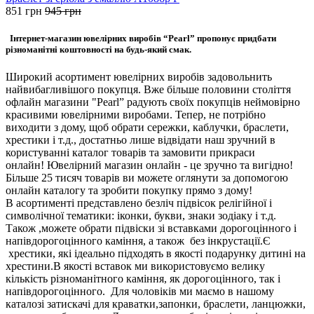
851
грн
945
грн
Інтернет-магазин ювелірних виробів “Pearl” пропонує придбати
різноманітні коштовності на будь-який смак.
Широкий асортимент ювелірних виробів задовольнить
найвибагливішого покупця. Вже більше половини століття
офлайн магазини "Pearl” радують своїх покупців неймовірно
красивими ювелірними виробами. Тепер, не потрібно
виходити з дому, щоб обрати сережки, каблучки, браслети,
хрестики і т.д., достатньо лише відвідати наш зручний в
користуванні каталог товарів та замовити прикраси
онлайн! Ювелірний магазин онлайн - це зручно та вигідно!
Більше 25 тисяч товарів ви можете оглянути за допомогою
онлайн каталогу та зробити покупку прямо з дому!
В асортименті представлено безліч підвісок релігійної і
символічної тематики: іконки, букви, знаки зодіаку і т.д.
Також ,можете обрати підвіски зі вставками дорогоцінного і
напівдорогоцінного каміння, а також без інкрустації.Є
хрестики, які ідеально підходять в якості подарунку дитині на
хрестини.В якості вставок ми використовуємо велику
кількість різноманітного каміння, як дорогоцінного, так і
напівдорогоцінного. Для чоловіків ми маємо в нашому
каталозі затискачі для краватки,запонки, браслети, ланцюжки,