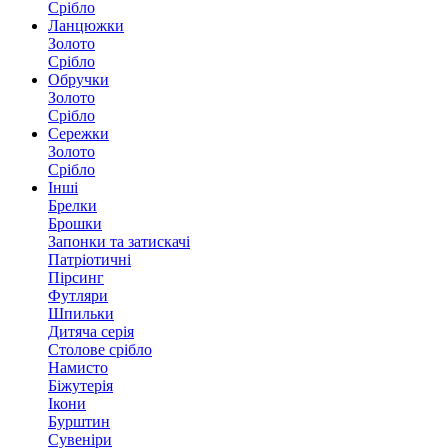
Срібло
Ланцюжки
Золото
Срібло
Обручки
Золото
Срібло
Сережки
Золото
Срібло
Інші
Брелки
Брошки
Запонки та затискачі
Патріотичні
Пірсинг
Футляри
Шпильки
Дитяча серія
Столове срібло
Намисто
Біжутерія
Ікони
Бурштин
Сувеніри