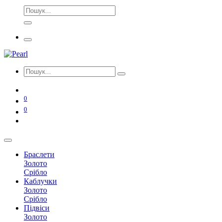
0
0
Браслети
Золото
Срібло
Каблучки
Золото
Срібло
Підвіси
Золото