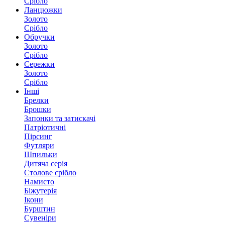
Срібло
Ланцюжки
Золото
Срібло
Обручки
Золото
Срібло
Сережки
Золото
Срібло
Інші
Брелки
Брошки
Запонки та затискачі
Патріотичні
Пірсинг
Футляри
Шпильки
Дитяча серія
Столове срібло
Намисто
Біжутерія
Ікони
Бурштин
Сувеніри