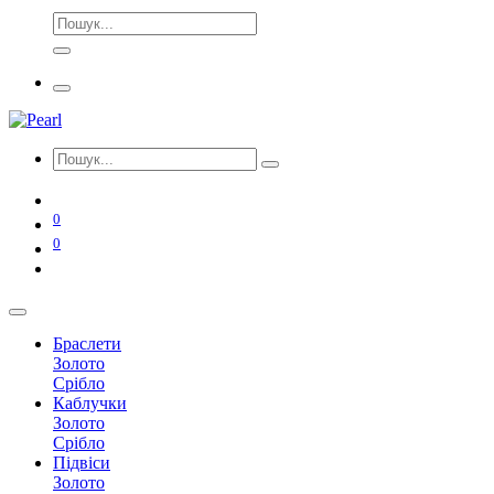
0
0
Браслети
Золото
Срібло
Каблучки
Золото
Срібло
Підвіси
Золото