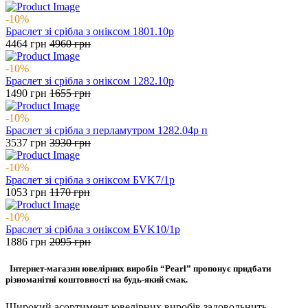
-10%
Браслет зі срібла з оніксом 1801.10р
4464
грн
4960
грн
-10%
Браслет зі срібла з оніксом 1282.10р
1490
грн
1655
грн
-10%
Браслет зі срібла з перламутром 1282.04р п
3537
грн
3930
грн
-10%
Браслет зі срібла з оніксом БVK7/1р
1053
грн
1170
грн
-10%
Браслет зі срібла з оніксом БVK10/1р
1886
грн
2095
грн
Інтернет-магазин ювелірних виробів “Pearl” пропонує придбати
різноманітні коштовності на будь-який смак.
Широкий асортимент ювелірних виробів задовольнить