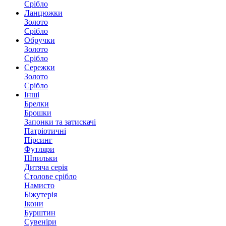
Срібло
Ланцюжки
Золото
Срібло
Обручки
Золото
Срібло
Сережки
Золото
Срібло
Інші
Брелки
Брошки
Запонки та затискачі
Патріотичні
Пірсинг
Футляри
Шпильки
Дитяча серія
Столове срібло
Намисто
Біжутерія
Ікони
Бурштин
Сувеніри