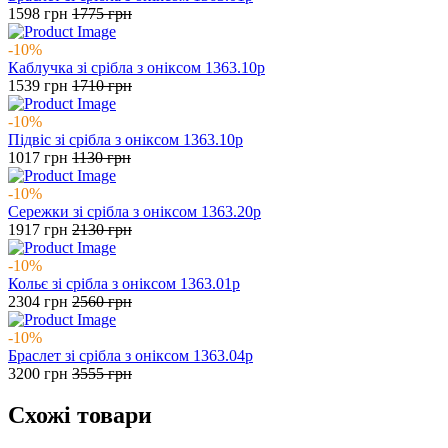
1598
грн
1775
грн
-10%
Каблучка зі срібла з оніксом 1363.10р
1539
грн
1710
грн
-10%
Підвіс зі срібла з оніксом 1363.10р
1017
грн
1130
грн
-10%
Сережки зі срібла з оніксом 1363.20р
1917
грн
2130
грн
-10%
Кольє зі срібла з оніксом 1363.01р
2304
грн
2560
грн
-10%
Браслет зі срібла з оніксом 1363.04р
3200
грн
3555
грн
Схожі товари