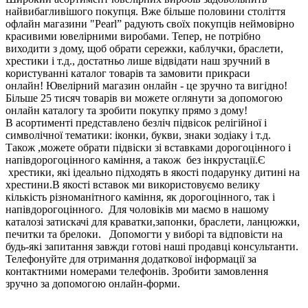
найвибагливішого покупця. Вже більше половини століття
офлайн магазини "Pearl” радують своїх покупців неймовірно
красивими ювелірними виробами. Тепер, не потрібно
виходити з дому, щоб обрати сережки, каблучки, браслети,
хрестики і т.д., достатньо лише відвідати наш зручний в
користуванні каталог товарів та замовити прикраси
онлайн! Ювелірний магазин онлайн - це зручно та вигідно!
Більше 25 тисяч товарів ви можете оглянути за допомогою
онлайн каталогу та зробити покупку прямо з дому!
В асортименті представлено безліч підвісок релігійної і
символічної тематики: іконки, букви, знаки зодіаку і т.д.
Також ,можете обрати підвіски зі вставками дорогоцінного і
напівдорогоцінного каміння, а також без інкрустації.Є
хрестики, які ідеально підходять в якості подарунку дитині на
хрестини.В якості вставок ми використовуємо велику
кількість різноманітного каміння, як дорогоцінного, так і
напівдорогоцінного. Для чоловіків ми маємо в нашому
каталозі затискачі для краватки,запонки, браслети, ланцюжки,
печитки та брелоки. Допомогти у виборі та відповісти на
будь-які запитання завжди готові наші продавці консультанти.
Телефонуйте для отримання додаткової інформації за
контактними номерами телефонів. Зробити замовлення
зручно за допомогою онлайн-форми.