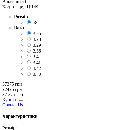
В наявності
Код товару:
Ц 149
Розмір
58
Вага
3.25
3.28
3.29
3.36
3.4
3.41
3.42
3.43
37375
грн
22425
грн
37 375
грн
Купити
Contact Us
Характеристики
Розмір
: