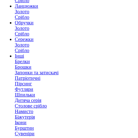
Срібло
Ланцюжки
Золото
Срібло
Обручки
Золото
Срібло
Сережки
Золото
Срібло
Інші
Брелки
Брошки
Запонки та затискачі
Патріотичні
Пірсинг
Футляри
Шпильки
Дитяча серія
Столове срібло
Намисто
Біжутерія
Ікони
Бурштин
Сувеніри