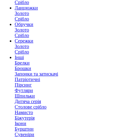
Срібло
Ланцюжки
Золото
Срібло
Обручки
Золото
Срібло
Сережки
Золото
Срібло
Інші
Брелки
Брошки
Запонки та затискачі
Патріотичні
Пірсинг
Футляри
Шпильки
Дитяча серія
Столове срібло
Намисто
Біжутерія
Ікони
Бурштин
Сувеніри