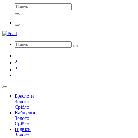
0
0
Браслети
Золото
Срібло
Каблучки
Золото
Срібло
Підвіси
Золото