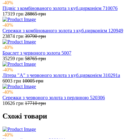
-40%
Підвіс з комбінованого золота з куб.цирконієм 710076
17319
грн
28865
грн
-40%
Сережки з комбінованого золота з куб.цирконієм 120949
23874
грн
39790
грн
-40%
Браслет з червоного золота 5007
35259
грн
58765
грн
-40%
Літера "А" з червоного золота з куб.цирконієм 310291а
6003
грн
10005
грн
-40%
Сережки з червоного золота з перлиною 520306
10626
грн
17710
грн
Схожі товари
-40%