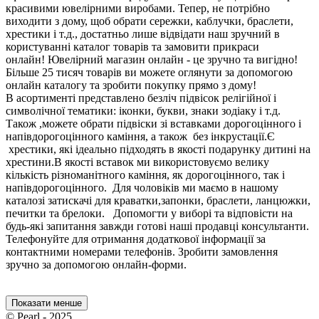
красивими ювелірними виробами. Тепер, не потрібно
виходити з дому, щоб обрати сережки, каблучки, браслети,
хрестики і т.д., достатньо лише відвідати наш зручний в
користуванні каталог товарів та замовити прикраси
онлайн! Ювелірний магазин онлайн - це зручно та вигідно!
Більше 25 тисяч товарів ви можете оглянути за допомогою
онлайн каталогу та зробити покупку прямо з дому!
В асортименті представлено безліч підвісок релігійної і
символічної тематики: іконки, букви, знаки зодіаку і т.д.
Також ,можете обрати підвіски зі вставками дорогоцінного і
напівдорогоцінного каміння, а також без інкрустації.Є
хрестики, які ідеально підходять в якості подарунку дитині на
хрестини.В якості вставок ми використовуємо велику
кількість різноманітного каміння, як дорогоцінного, так і
напівдорогоцінного. Для чоловіків ми маємо в нашому
каталозі затискачі для краватки,запонки, браслети, ланцюжки,
печитки та брелоки. Допомогти у виборі та відповісти на
будь-які запитання завжди готові наші продавці консультанти.
Телефонуйте для отримання додаткової інформації за
контактними номерами телефонів. Зробити замовлення
зручно за допомогою онлайн-форми.
Показати менше
© Pearl - 2025