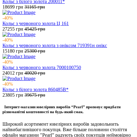
Кольє з білого золота 200011*
18699
грн
31165
грн
-40%
Кольє з червоного золота Ц 161
27255
грн
45425
грн
-40%
Кольє з червоного золота з оніксом 719391н онікс
15180
грн
25300
грн
-40%
Кольє з червоного золота 7000100750
24012
грн
40020
грн
-40%
Кольє з білого золота 860485В*
23805
грн
39675
грн
Інтернет-магазин ювелірних виробів “Pearl” пропонує придбати
різноманітні коштовності на будь-який смак.
Широкий асортимент ювелірних виробів задовольнить
найвибагливішого покупця. Вже більше половини століття
офлайн магазини "Pearl” радують своїх покупців неймовірно