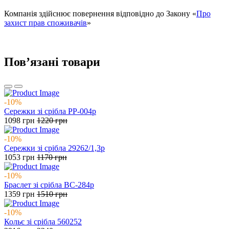
Компанія здійснює повернення відповідно до Закону «
Про
захист прав споживачів
»
Повʼязані товари
-10%
Сережки зі срібла РР-004р
1098
грн
1220
грн
-10%
Сережки зі срібла 29262/1,3р
1053
грн
1170
грн
-10%
Браслет зі срібла ВС-284р
1359
грн
1510
грн
-10%
Кольє зі срібла 560252