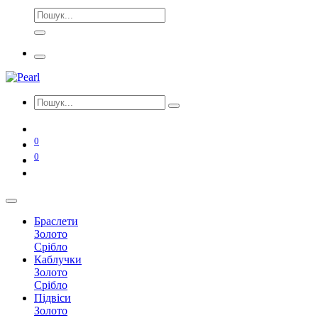
0
0
Браслети
Золото
Срібло
Каблучки
Золото
Срібло
Підвіси
Золото