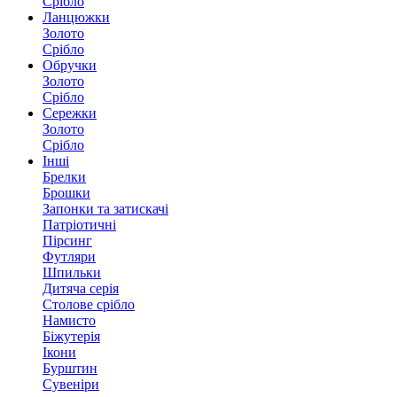
Срібло
Ланцюжки
Золото
Срібло
Обручки
Золото
Срібло
Сережки
Золото
Срібло
Інші
Брелки
Брошки
Запонки та затискачі
Патріотичні
Пірсинг
Футляри
Шпильки
Дитяча серія
Столове срібло
Намисто
Біжутерія
Ікони
Бурштин
Сувеніри