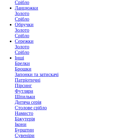
Срібло
Ланцюжки
Золото
Срібло
Обручки
Золото
Срібло
Сережки
Золото
Срібло
Інші
Брелки
Брошки
Запонки та затискачі
Патріотичні
Пірсинг
Футляри
Шпильки
Дитяча серія
Столове срібло
Намисто
Біжутерія
Ікони
Бурштин
Сувеніри