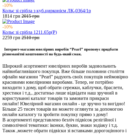
-10%
Кольє зі срібла з куб.цирконієм ЛК-0364/1р
1814
грн
2015
грн
-10%
Кольє зі срібла 1211.65р(Р)
2259
грн
2510
грн
Інтернет-магазин ювелірних виробів “Pearl” пропонує придбати
різноманітні коштовності на будь-який смак.
Широкий асортимент ювелірних виробів задовольнить
найвибагливішого покупця. Вже більше половини століття
офлайн магазини "Pearl” радують своїх покупців неймовірно
красивими ювелірними виробами. Тепер, не потрібно
виходити з дому, щоб обрати сережки, каблучки, браслети,
хрестики і т.д., достатньо лише відвідати наш зручний в
користуванні каталог товарів та замовити прикраси
онлайн! Ювелірний магазин онлайн - це зручно та вигідно!
Більше 25 тисяч товарів ви можете оглянути за допомогою
онлайн каталогу та зробити покупку прямо з дому!
В асортименті представлено безліч підвісок релігійної і
символічної тематики: іконки, букви, знаки зодіаку і т.д.
Також ,можете обрати підвіски зі вставками дорогоцінного і