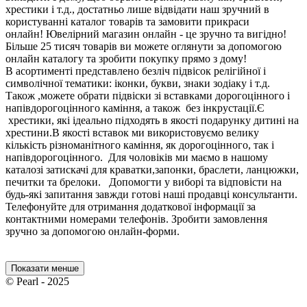
хрестики і т.д., достатньо лише відвідати наш зручний в
користуванні каталог товарів та замовити прикраси
онлайн! Ювелірний магазин онлайн - це зручно та вигідно!
Більше 25 тисяч товарів ви можете оглянути за допомогою
онлайн каталогу та зробити покупку прямо з дому!
В асортименті представлено безліч підвісок релігійної і
символічної тематики: іконки, букви, знаки зодіаку і т.д.
Також ,можете обрати підвіски зі вставками дорогоцінного і
напівдорогоцінного каміння, а також без інкрустації.Є
хрестики, які ідеально підходять в якості подарунку дитині на
хрестини.В якості вставок ми використовуємо велику
кількість різноманітного каміння, як дорогоцінного, так і
напівдорогоцінного. Для чоловіків ми маємо в нашому
каталозі затискачі для краватки,запонки, браслети, ланцюжки,
печитки та брелоки. Допомогти у виборі та відповісти на
будь-які запитання завжди готові наші продавці консультанти.
Телефонуйте для отримання додаткової інформації за
контактними номерами телефонів. Зробити замовлення
зручно за допомогою онлайн-форми.
Показати менше
© Pearl - 2025