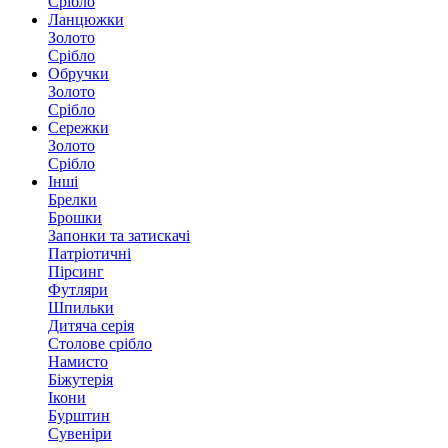
Срібло
Ланцюжки
Золото
Срібло
Обручки
Золото
Срібло
Сережки
Золото
Срібло
Інші
Брелки
Брошки
Запонки та затискачі
Патріотичні
Пірсинг
Футляри
Шпильки
Дитяча серія
Столове срібло
Намисто
Біжутерія
Ікони
Бурштин
Сувеніри