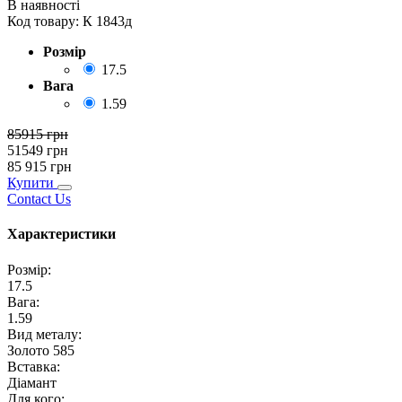
В наявності
Код товару:
К 1843д
Розмір
17.5
Вага
1.59
85915
грн
51549
грн
85 915
грн
Купити
Contact Us
Характеристики
Розмір
:
17.5
Вага
:
1.59
Вид металу
:
Золото 585
Вставка
:
Діамант
Для кого
: