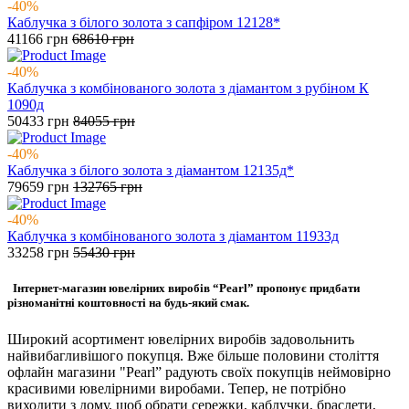
-40%
Каблучка з білого золота з сапфіром 12128*
41166
грн
68610
грн
-40%
Каблучка з комбінованого золота з діамантом з рубіном К
1090д
50433
грн
84055
грн
-40%
Каблучка з білого золота з діамантом 12135д*
79659
грн
132765
грн
-40%
Каблучка з комбінованого золота з діамантом 11933д
33258
грн
55430
грн
Інтернет-магазин ювелірних виробів “Pearl” пропонує придбати
різноманітні коштовності на будь-який смак.
Широкий асортимент ювелірних виробів задовольнить
найвибагливішого покупця. Вже більше половини століття
офлайн магазини "Pearl” радують своїх покупців неймовірно
красивими ювелірними виробами. Тепер, не потрібно
виходити з дому, щоб обрати сережки, каблучки, браслети,