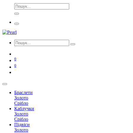
0
0
Браслети
Золото
Срібло
Каблучки
Золото
Срібло
Підвіси
Золото