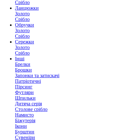
Срібло
Ланцюжки
Золото
Срібло
Обручки
Золото
Срібло
Сережки
Золото
Срібло
Інші
Брелки
Брошки
Запонки та затискачі
Патріотичні
Пірсинг
Футляри
Шпильки
Дитяча серія
Столове срібло
Намисто
Біжутерія
Ікони
Бурштин
Сувеніри