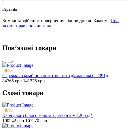
Гарантія
Компанія здійснює повернення відповідно до Закону «
Про
захист прав споживачів
»
Повʼязані товари
-40%
Сережки з комбінованого золота з діамантом С 2391д
84765
грн
141275
грн
Схожі товари
-40%
Каблучка з білого золота з діамантом 12055д*
100542
грн
167570
грн