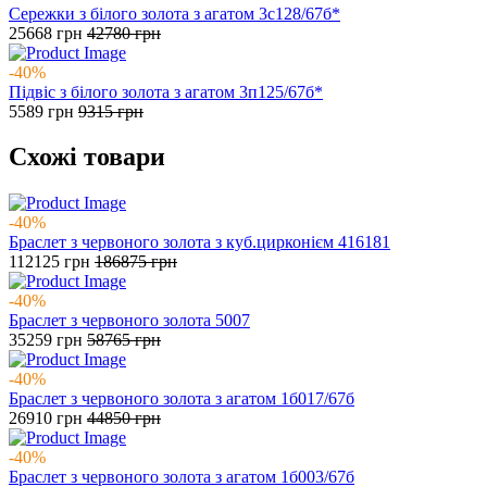
Сережки з білого золота з агатом 3с128/67б*
25668
грн
42780
грн
-40%
Підвіс з білого золота з агатом 3п125/67б*
5589
грн
9315
грн
Схожі товари
-40%
Браслет з червоного золота з куб.цирконієм 416181
112125
грн
186875
грн
-40%
Браслет з червоного золота 5007
35259
грн
58765
грн
-40%
Браслет з червоного золота з агатом 1б017/67б
26910
грн
44850
грн
-40%
Браслет з червоного золота з агатом 1б003/67б