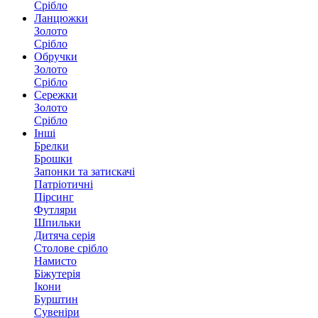
Срібло
Ланцюжки
Золото
Срібло
Обручки
Золото
Срібло
Сережки
Золото
Срібло
Інші
Брелки
Брошки
Запонки та затискачі
Патріотичні
Пірсинг
Футляри
Шпильки
Дитяча серія
Столове срібло
Намисто
Біжутерія
Ікони
Бурштин
Сувеніри