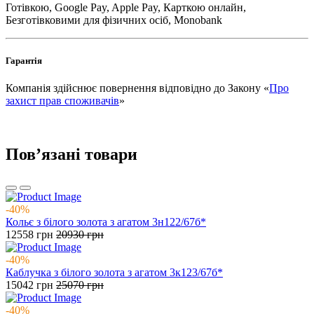
Готівкою, Google Pay, Apple Pay, Карткою онлайн,
Безготівковими для фізичних осіб, Monobank
Гарантія
Компанія здійснює повернення відповідно до Закону «
Про
захист прав споживачів
»
Повʼязані товари
-40%
Кольє з білого золота з агатом 3н122/67б*
12558
грн
20930
грн
-40%
Каблучка з білого золота з агатом 3к123/67б*
15042
грн
25070
грн
-40%