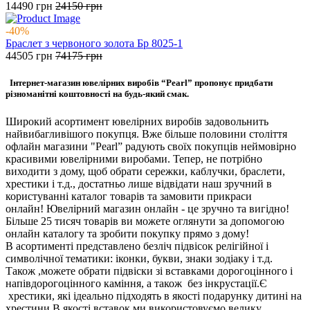
14490
грн
24150
грн
-40%
Браслет з червоного золота Бр 8025-1
44505
грн
74175
грн
Інтернет-магазин ювелірних виробів “Pearl” пропонує придбати
різноманітні коштовності на будь-який смак.
Широкий асортимент ювелірних виробів задовольнить
найвибагливішого покупця. Вже більше половини століття
офлайн магазини "Pearl” радують своїх покупців неймовірно
красивими ювелірними виробами. Тепер, не потрібно
виходити з дому, щоб обрати сережки, каблучки, браслети,
хрестики і т.д., достатньо лише відвідати наш зручний в
користуванні каталог товарів та замовити прикраси
онлайн! Ювелірний магазин онлайн - це зручно та вигідно!
Більше 25 тисяч товарів ви можете оглянути за допомогою
онлайн каталогу та зробити покупку прямо з дому!
В асортименті представлено безліч підвісок релігійної і
символічної тематики: іконки, букви, знаки зодіаку і т.д.
Також ,можете обрати підвіски зі вставками дорогоцінного і
напівдорогоцінного каміння, а також без інкрустації.Є
хрестики, які ідеально підходять в якості подарунку дитині на
хрестини.В якості вставок ми використовуємо велику