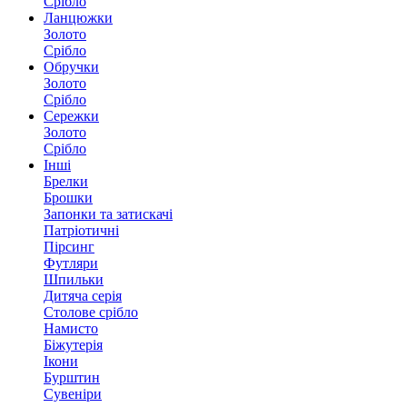
Срібло
Ланцюжки
Золото
Срібло
Обручки
Золото
Срібло
Сережки
Золото
Срібло
Інші
Брелки
Брошки
Запонки та затискачі
Патріотичні
Пірсинг
Футляри
Шпильки
Дитяча серія
Столове срібло
Намисто
Біжутерія
Ікони
Бурштин
Сувеніри