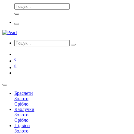
0
0
Браслети
Золото
Срібло
Каблучки
Золото
Срібло
Підвіси
Золото