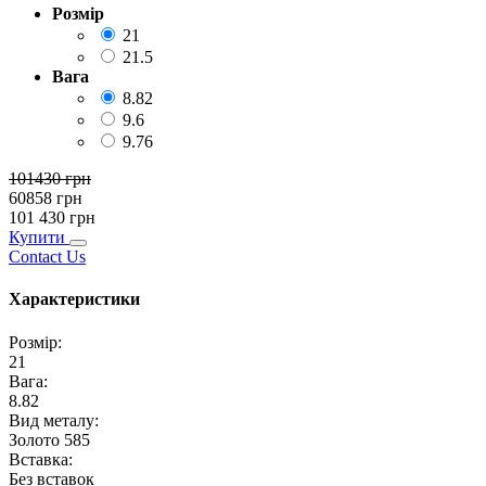
Розмір
21
21.5
Вага
8.82
9.6
9.76
101430
грн
60858
грн
101 430
грн
Купити
Contact Us
Характеристики
Розмір
:
21
Вага
:
8.82
Вид металу
:
Золото 585
Вставка
:
Без вставок