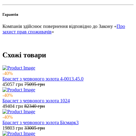
Гарантія
Компанія здійснює повернення відповідно до Закону «
Про
захист прав споживачів
»
Схожі товари
-40%
Браслет з червоного золота 4-0013.45.0
45057
грн
75095
грн
-40%
Браслет з червоного золота 1024
49404
грн
82340
грн
-40%
Браслет з червоного золота Бісмарк3
19803
грн
33005
грн