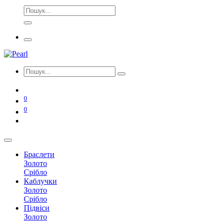
0
0
Браслети
Золото
Срібло
Каблучки
Золото
Срібло
Підвіси
Золото