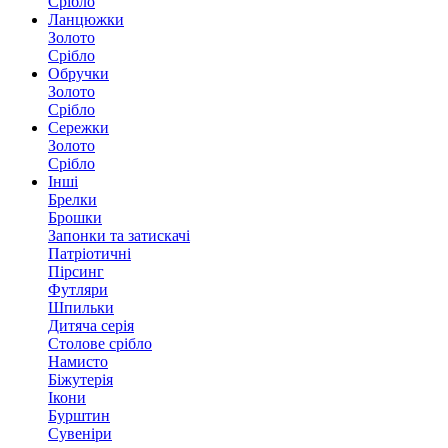
Срібло
Ланцюжки
Золото
Срібло
Обручки
Золото
Срібло
Сережки
Золото
Срібло
Інші
Брелки
Брошки
Запонки та затискачі
Патріотичні
Пірсинг
Футляри
Шпильки
Дитяча серія
Столове срібло
Намисто
Біжутерія
Ікони
Бурштин
Сувеніри