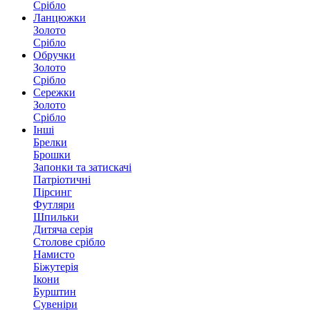
Срібло
Ланцюжки
Золото
Срібло
Обручки
Золото
Срібло
Сережки
Золото
Срібло
Інші
Брелки
Брошки
Запонки та затискачі
Патріотичні
Пірсинг
Футляри
Шпильки
Дитяча серія
Столове срібло
Намисто
Біжутерія
Ікони
Бурштин
Сувеніри