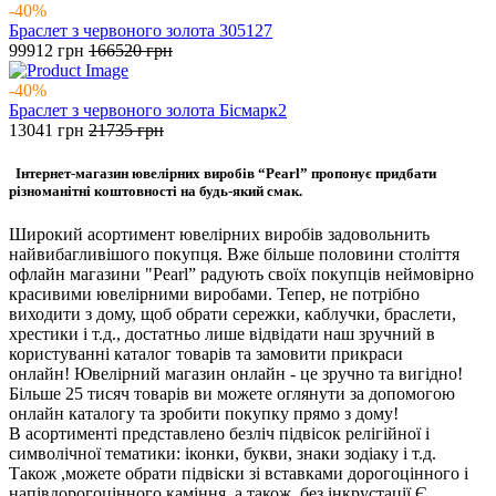
-40%
Браслет з червоного золота 305127
99912
грн
166520
грн
-40%
Браслет з червоного золота Бісмарк2
13041
грн
21735
грн
Інтернет-магазин ювелірних виробів “Pearl” пропонує придбати
різноманітні коштовності на будь-який смак.
Широкий асортимент ювелірних виробів задовольнить
найвибагливішого покупця. Вже більше половини століття
офлайн магазини "Pearl” радують своїх покупців неймовірно
красивими ювелірними виробами. Тепер, не потрібно
виходити з дому, щоб обрати сережки, каблучки, браслети,
хрестики і т.д., достатньо лише відвідати наш зручний в
користуванні каталог товарів та замовити прикраси
онлайн! Ювелірний магазин онлайн - це зручно та вигідно!
Більше 25 тисяч товарів ви можете оглянути за допомогою
онлайн каталогу та зробити покупку прямо з дому!
В асортименті представлено безліч підвісок релігійної і
символічної тематики: іконки, букви, знаки зодіаку і т.д.
Також ,можете обрати підвіски зі вставками дорогоцінного і
напівдорогоцінного каміння, а також без інкрустації.Є