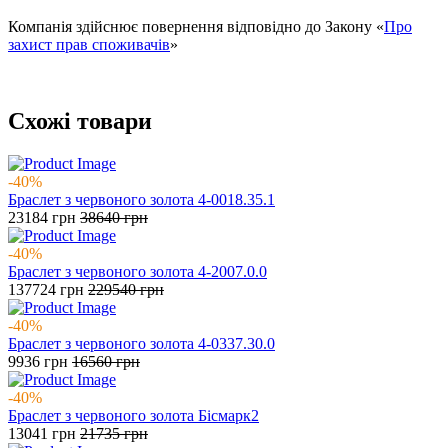
Компанія здійснює повернення відповідно до Закону «
Про
захист прав споживачів
»
Схожі товари
-40%
Браслет з червоного золота 4-0018.35.1
23184
грн
38640
грн
-40%
Браслет з червоного золота 4-2007.0.0
137724
грн
229540
грн
-40%
Браслет з червоного золота 4-0337.30.0
9936
грн
16560
грн
-40%
Браслет з червоного золота Бісмарк2
13041
грн
21735
грн