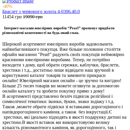
-40%
Браслет з червоного золота 4-0306.40.0
11454
грн
19090
грн
Інтернет-магазин ювелірних виробів “Pearl” пропонує придбати
різноманітні коштовності на будь-який смак.
Широкий асортимент ювелірних виробів задовольнить
найвибагливішого покупця. Вже більше половини століття
офлайн магазини "Pearl” радують своїх покупців неймовірно
красивими ювелірними виробами. Тепер, не потрібно
виходити з дому, щоб обрати сережки, каблучки, браслети,
хрестики і т.д., достатньо лише відвідати наш зручний в
користуванні каталог товарів та замовити прикраси
онлайн! Ювелірний магазин онлайн - це зручно та вигідно!
Більше 25 тисяч товарів ви можете оглянути за допомогою
онлайн каталогу та зробити покупку прямо з дому!
В асортименті представлено безліч підвісок релігійної і
символічної тематики: іконки, букви, знаки зодіаку і т.д.
Також ,можете обрати підвіски зі вставками дорогоцінного і
напівдорогоцінного каміння, а також без інкрустації.Є
хрестики, які ідеально підходять в якості подарунку дитині на
хрестини.В якості вставок ми використовуємо велику
кількість різноманітного каміння, як дорогоцінного, так і