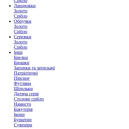
Срібло
Ланцюжки
Золото
Срібло
Обручки
Золото
Срібло
Сережки
Золото
Срібло
Інші
Брелки
Брошки
Запонки та затискачі
Патріотичні
Пірсинг
Футляри
Шпильки
Дитяча серія
Столове срібло
Намисто
Біжутерія
Ікони
Бурштин
Сувеніри