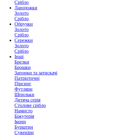
Срібло
Ланцюжки
Золото
Срібло
Обручки
Золото
Срібло
Сережки
Золото
Срібло
Інші
Брелки
Брошки
Запонки та затискачі
Патріотичні
Пірсинг
Футляри
Шпильки
Дитяча серія
Столове срібло
Намисто
Біжутерія
Ікони
Бурштин
Сувеніри