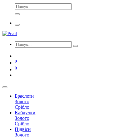
0
0
Браслети
Золото
Срібло
Каблучки
Золото
Срібло
Підвіси
Золото