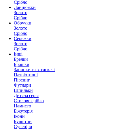
Срібло
Ланцюжки
Золото
Срібло
Обручки
Золото
Срібло
Сережки
Золото
Срібло
Інші
Брелки
Брошки
Запонки та затискачі
Патріотичні
Пірсинг
Футляри
Шпильки
Дитяча серія
Столове срібло
Намисто
Біжутерія
Ікони
Бурштин
Сувеніри