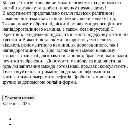
Більше 25 тисяч товарів ви можете оглянути за допомогою
онлайн каталогу та зробити покупку прямо з дому!
В асортименті представлено безліч підвісок релігійної і
символічної тематики: іконки, букви, знаки зодіаку і т.д.
Також ,можете обрати підвіски зі вставками дорогоцінного і
напівдорогоцінного каміння, а також без інкрустації.Є
хрестики, які ідеально підходять в якості подарунку дитині на
хрестини.В якості вставок ми використовуємо велику
кількість різноманітного каміння, як дорогоцінного, так і
напівдорогоцінного. Для чоловіків ми маємо в нашому
каталозі затискачі для краватки,запонки, браслети, ланцюжки,
печитки та брелоки. Допомогти у виборі та відповісти на
будь-які запитання завжди готові наші продавці консультанти.
Телефонуйте для отримання додаткової інформації за
контактними номерами телефонів. Зробити замовлення
зручно за допомогою онлайн-форми.
Показати менше
© Pearl - 2025