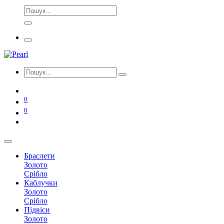
0
0
Браслети
Золото
Срібло
Каблучки
Золото
Срібло
Підвіси
Золото