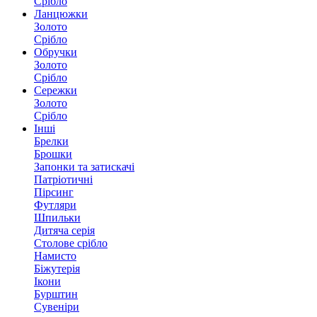
Срібло
Ланцюжки
Золото
Срібло
Обручки
Золото
Срібло
Сережки
Золото
Срібло
Інші
Брелки
Брошки
Запонки та затискачі
Патріотичні
Пірсинг
Футляри
Шпильки
Дитяча серія
Столове срібло
Намисто
Біжутерія
Ікони
Бурштин
Сувеніри