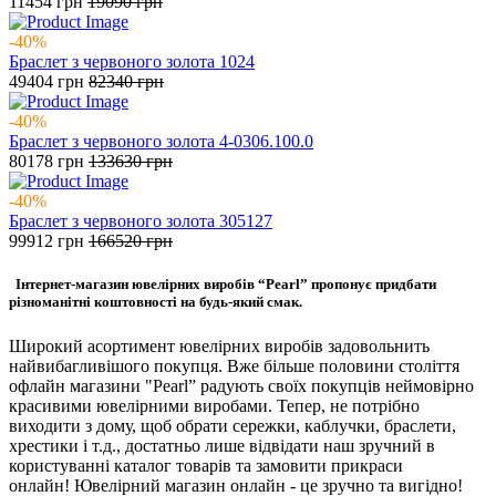
11454
грн
19090
грн
-40%
Браслет з червоного золота 1024
49404
грн
82340
грн
-40%
Браслет з червоного золота 4-0306.100.0
80178
грн
133630
грн
-40%
Браслет з червоного золота 305127
99912
грн
166520
грн
Інтернет-магазин ювелірних виробів “Pearl” пропонує придбати
різноманітні коштовності на будь-який смак.
Широкий асортимент ювелірних виробів задовольнить
найвибагливішого покупця. Вже більше половини століття
офлайн магазини "Pearl” радують своїх покупців неймовірно
красивими ювелірними виробами. Тепер, не потрібно
виходити з дому, щоб обрати сережки, каблучки, браслети,
хрестики і т.д., достатньо лише відвідати наш зручний в
користуванні каталог товарів та замовити прикраси
онлайн! Ювелірний магазин онлайн - це зручно та вигідно!