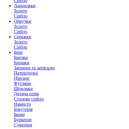
Срібло
Ланцюжки
Золото
Срібло
Обручки
Золото
Срібло
Сережки
Золото
Срібло
Інші
Брелки
Брошки
Запонки та затискачі
Патріотичні
Пірсинг
Футляри
Шпильки
Дитяча серія
Столове срібло
Намисто
Біжутерія
Ікони
Бурштин
Сувеніри