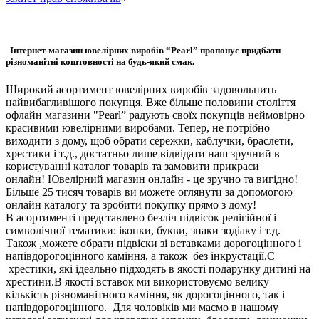
Інтернет-магазин ювелірних виробів “Pearl” пропонує придбати
різноманітні коштовності на будь-який смак.
Широкий асортимент ювелірних виробів задовольнить
найвибагливішого покупця. Вже більше половини століття
офлайн магазини "Pearl” радують своїх покупців неймовірно
красивими ювелірними виробами. Тепер, не потрібно
виходити з дому, щоб обрати сережки, каблучки, браслети,
хрестики і т.д., достатньо лише відвідати наш зручний в
користуванні каталог товарів та замовити прикраси
онлайн! Ювелірний магазин онлайн - це зручно та вигідно!
Більше 25 тисяч товарів ви можете оглянути за допомогою
онлайн каталогу та зробити покупку прямо з дому!
В асортименті представлено безліч підвісок релігійної і
символічної тематики: іконки, букви, знаки зодіаку і т.д.
Також ,можете обрати підвіски зі вставками дорогоцінного і
напівдорогоцінного каміння, а також без інкрустації.Є
хрестики, які ідеально підходять в якості подарунку дитині на
хрестини.В якості вставок ми використовуємо велику
кількість різноманітного каміння, як дорогоцінного, так і
напівдорогоцінного. Для чоловіків ми маємо в нашому