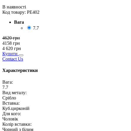
В наявності
Код товару:
РЕ402
Вага
7.7
4620
грн
4158
грн
4 620
грн
Купити
Contact Us
Характеристики
Вага
:
7.7
Вид металу
:
Срібло
Вставка
:
Куб.цирконій
Для кого
:
Чоловік
Колір вставки
:
Чорний з білим