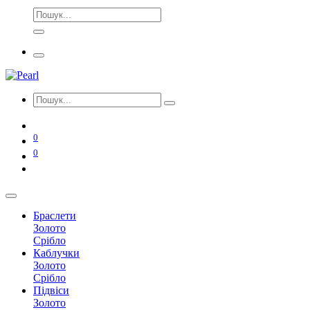
0
0
Браслети
Золото
Срібло
Каблучки
Золото
Срібло
Підвіси
Золото