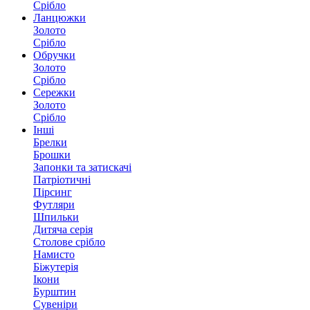
Срібло
Ланцюжки
Золото
Срібло
Обручки
Золото
Срібло
Сережки
Золото
Срібло
Інші
Брелки
Брошки
Запонки та затискачі
Патріотичні
Пірсинг
Футляри
Шпильки
Дитяча серія
Столове срібло
Намисто
Біжутерія
Ікони
Бурштин
Сувеніри