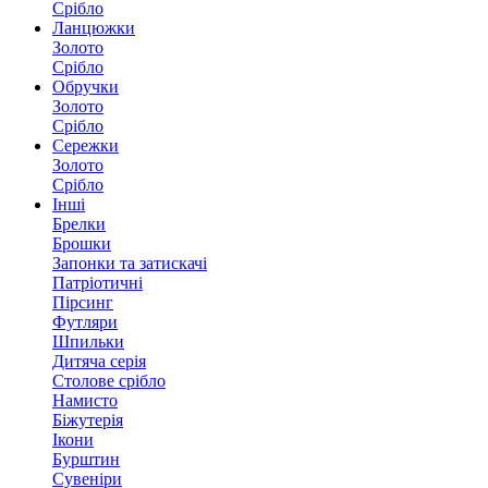
Срібло
Ланцюжки
Золото
Срібло
Обручки
Золото
Срібло
Сережки
Золото
Срібло
Інші
Брелки
Брошки
Запонки та затискачі
Патріотичні
Пірсинг
Футляри
Шпильки
Дитяча серія
Столове срібло
Намисто
Біжутерія
Ікони
Бурштин
Сувеніри