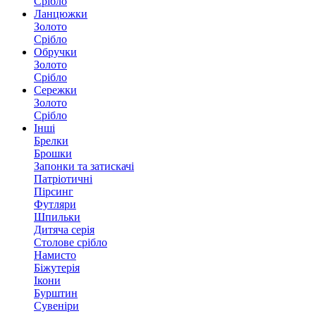
Срібло
Ланцюжки
Золото
Срібло
Обручки
Золото
Срібло
Сережки
Золото
Срібло
Інші
Брелки
Брошки
Запонки та затискачі
Патріотичні
Пірсинг
Футляри
Шпильки
Дитяча серія
Столове срібло
Намисто
Біжутерія
Ікони
Бурштин
Сувеніри