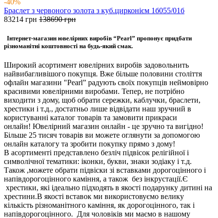
-40%
Браслет з червоного золота з куб.цирконієм 1б055/01б
83214
грн
138690
грн
Інтернет-магазин ювелірних виробів “Pearl” пропонує придбати
різноманітні коштовності на будь-який смак.
Широкий асортимент ювелірних виробів задовольнить
найвибагливішого покупця. Вже більше половини століття
офлайн магазини "Pearl” радують своїх покупців неймовірно
красивими ювелірними виробами. Тепер, не потрібно
виходити з дому, щоб обрати сережки, каблучки, браслети,
хрестики і т.д., достатньо лише відвідати наш зручний в
користуванні каталог товарів та замовити прикраси
онлайн! Ювелірний магазин онлайн - це зручно та вигідно!
Більше 25 тисяч товарів ви можете оглянути за допомогою
онлайн каталогу та зробити покупку прямо з дому!
В асортименті представлено безліч підвісок релігійної і
символічної тематики: іконки, букви, знаки зодіаку і т.д.
Також ,можете обрати підвіски зі вставками дорогоцінного і
напівдорогоцінного каміння, а також без інкрустації.Є
хрестики, які ідеально підходять в якості подарунку дитині на
хрестини.В якості вставок ми використовуємо велику
кількість різноманітного каміння, як дорогоцінного, так і
напівдорогоцінного. Для чоловіків ми маємо в нашому