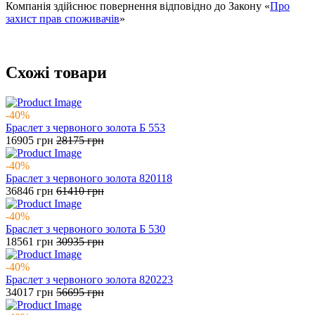
Компанія здійснює повернення відповідно до Закону «
Про
захист прав споживачів
»
Схожі товари
-40%
Браслет з червоного золота Б 553
16905
грн
28175
грн
-40%
Браслет з червоного золота 820118
36846
грн
61410
грн
-40%
Браслет з червоного золота Б 530
18561
грн
30935
грн
-40%
Браслет з червоного золота 820223
34017
грн
56695
грн