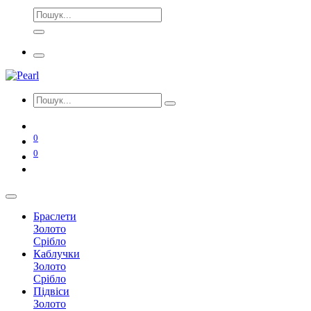
0
0
Браслети
Золото
Срібло
Каблучки
Золото
Срібло
Підвіси
Золото