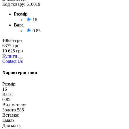
Код товару:
510019
Розмір
16
Вага
0.85
10625
грн
6375
грн
10 625
грн
Купити
Contact Us
Характеристики
Розмір
:
16
Вага
:
0.85
Вид металу
:
Золото 585
Вставка
:
Емаль
Для кого
: