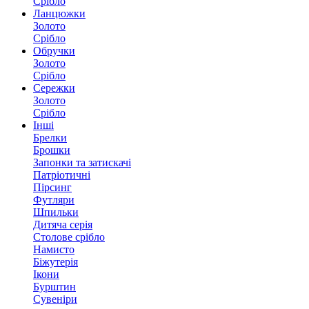
Срібло
Ланцюжки
Золото
Срібло
Обручки
Золото
Срібло
Сережки
Золото
Срібло
Інші
Брелки
Брошки
Запонки та затискачі
Патріотичні
Пірсинг
Футляри
Шпильки
Дитяча серія
Столове срібло
Намисто
Біжутерія
Ікони
Бурштин
Сувеніри