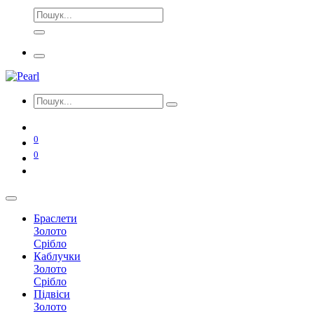
0
0
Браслети
Золото
Срібло
Каблучки
Золото
Срібло
Підвіси
Золото