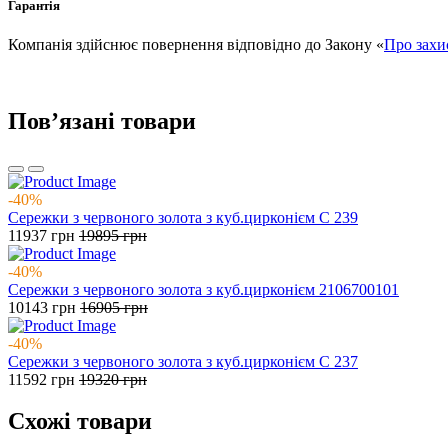
Гарантія
Компанія здійснює повернення відповідно до Закону «
Про захи
Повʼязані товари
-40%
Сережки з червоного золота з куб.цирконієм С 239
11937
грн
19895
грн
-40%
Сережки з червоного золота з куб.цирконієм 2106700101
10143
грн
16905
грн
-40%
Сережки з червоного золота з куб.цирконієм С 237
11592
грн
19320
грн
Схожі товари