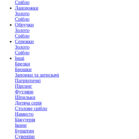
Срібло
Ланцюжки
Золото
Срібло
Обручки
Золото
Срібло
Сережки
Золото
Срібло
Інші
Брелки
Брошки
Запонки та затискачі
Патріотичні
Пірсинг
Футляри
Шпильки
Дитяча серія
Столове срібло
Намисто
Біжутерія
Ікони
Бурштин
Сувеніри