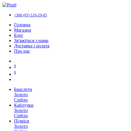
+380 (95) 519-29-85
Головна
Магазин
Блог
Зв'яжіться з нами
Доставка і оплата
Про нас
0
0
Браслети
Золото
Срібло
Каблучки
Золото
Срібло
Підвіси
Золото