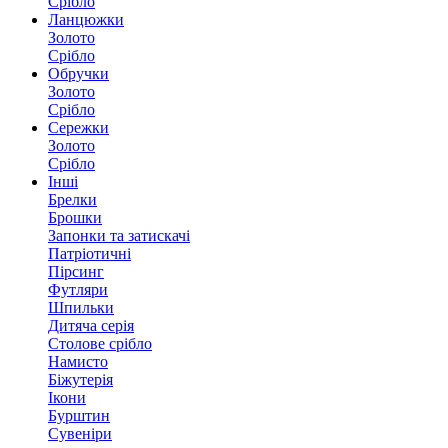
Срібло
Ланцюжки
Золото
Срібло
Обручки
Золото
Срібло
Сережки
Золото
Срібло
Інші
Брелки
Брошки
Запонки та затискачі
Патріотичні
Пірсинг
Футляри
Шпильки
Дитяча серія
Столове срібло
Намисто
Біжутерія
Ікони
Бурштин
Сувеніри