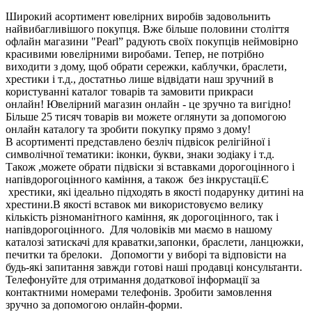
Широкий асортимент ювелірних виробів задовольнить
найвибагливішого покупця. Вже більше половини століття
офлайн магазини "Pearl” радують своїх покупців неймовірно
красивими ювелірними виробами. Тепер, не потрібно
виходити з дому, щоб обрати сережки, каблучки, браслети,
хрестики і т.д., достатньо лише відвідати наш зручний в
користуванні каталог товарів та замовити прикраси
онлайн! Ювелірний магазин онлайн - це зручно та вигідно!
Більше 25 тисяч товарів ви можете оглянути за допомогою
онлайн каталогу та зробити покупку прямо з дому!
В асортименті представлено безліч підвісок релігійної і
символічної тематики: іконки, букви, знаки зодіаку і т.д.
Також ,можете обрати підвіски зі вставками дорогоцінного і
напівдорогоцінного каміння, а також без інкрустації.Є
хрестики, які ідеально підходять в якості подарунку дитині на
хрестини.В якості вставок ми використовуємо велику
кількість різноманітного каміння, як дорогоцінного, так і
напівдорогоцінного. Для чоловіків ми маємо в нашому
каталозі затискачі для краватки,запонки, браслети, ланцюжки,
печитки та брелоки. Допомогти у виборі та відповісти на
будь-які запитання завжди готові наші продавці консультанти.
Телефонуйте для отримання додаткової інформації за
контактними номерами телефонів. Зробити замовлення
зручно за допомогою онлайн-форми.