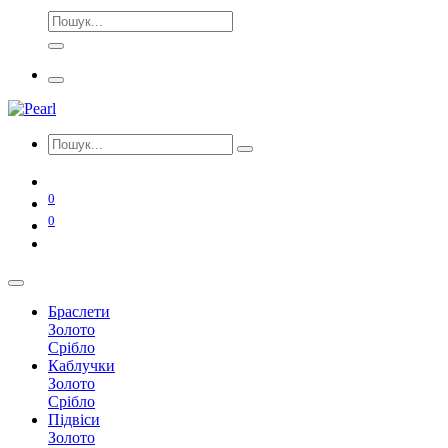
0
0
Браслети
Золото
Срібло
Каблучки
Золото
Срібло
Підвіси
Золото