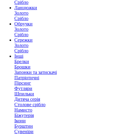
Срібло
Ланцюжки
Золото
Срібло
Обручки
Золото
Срібло
Сережки
Золото
Срібло
Інші
Брелки
Брошки
Запонки та затискачі
Патріотичні
Пірсинг
Футляри
Шпильки
Дитяча серія
Столове срібло
Намисто
Біжутерія
Ікони
Бурштин
Сувеніри