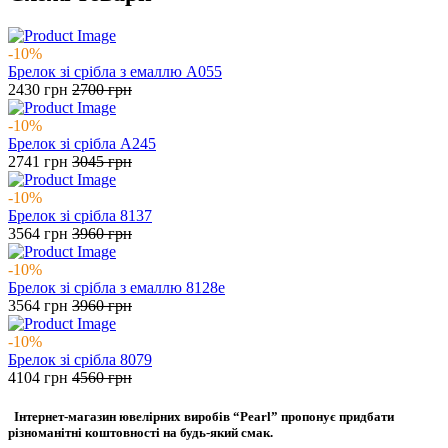
-10%
Брелок зі срібла з емаллю А055
2430
грн
2700
грн
-10%
Брелок зі срібла А245
2741
грн
3045
грн
-10%
Брелок зі срібла 8137
3564
грн
3960
грн
-10%
Брелок зі срібла з емаллю 8128е
3564
грн
3960
грн
-10%
Брелок зі срібла 8079
4104
грн
4560
грн
Інтернет-магазин ювелірних виробів “Pearl” пропонує придбати
різноманітні коштовності на будь-який смак.