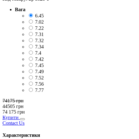
Вага
6.45
7.02
7.22
7.31
7.32
7.34
7.4
7.42
7.45
7.49
7.52
7.56
7.77
74175
грн
44505
грн
74 175
грн
Купити
Contact Us
Характеристики