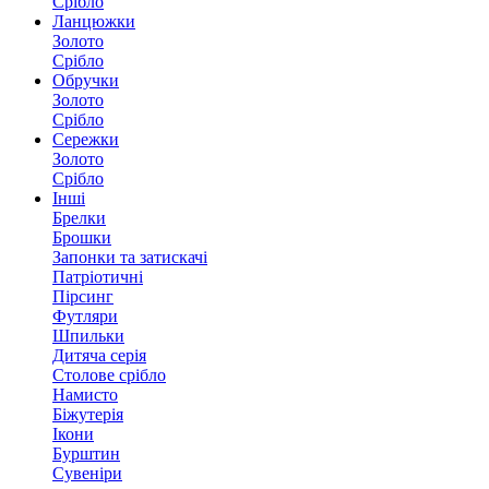
Срібло
Ланцюжки
Золото
Срібло
Обручки
Золото
Срібло
Сережки
Золото
Срібло
Інші
Брелки
Брошки
Запонки та затискачі
Патріотичні
Пірсинг
Футляри
Шпильки
Дитяча серія
Столове срібло
Намисто
Біжутерія
Ікони
Бурштин
Сувеніри