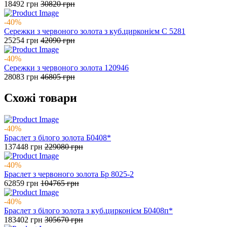
18492
грн
30820
грн
-40%
Сережки з червоного золота з куб.цирконієм С 5281
25254
грн
42090
грн
-40%
Сережки з червоного золота 120946
28083
грн
46805
грн
Схожі товари
-40%
Браслет з білого золота Б0408*
137448
грн
229080
грн
-40%
Браслет з червоного золота Бр 8025-2
62859
грн
104765
грн
-40%
Браслет з білого золота з куб.цирконієм Б0408п*
183402
грн
305670
грн