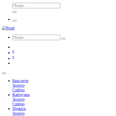
0
0
Браслети
Золото
Срібло
Каблучки
Золото
Срібло
Підвіси
Золото