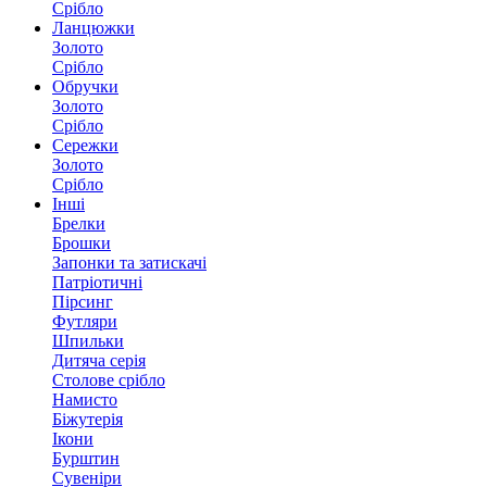
Срібло
Ланцюжки
Золото
Срібло
Обручки
Золото
Срібло
Сережки
Золото
Срібло
Інші
Брелки
Брошки
Запонки та затискачі
Патріотичні
Пірсинг
Футляри
Шпильки
Дитяча серія
Столове срібло
Намисто
Біжутерія
Ікони
Бурштин
Сувеніри