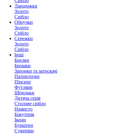
Срібло
Ланцюжки
Золото
Срібло
Обручки
Золото
Срібло
Сережки
Золото
Срібло
Інші
Брелки
Брошки
Запонки та затискачі
Патріотичні
Пірсинг
Футляри
Шпильки
Дитяча серія
Столове срібло
Намисто
Біжутерія
Ікони
Бурштин
Сувеніри