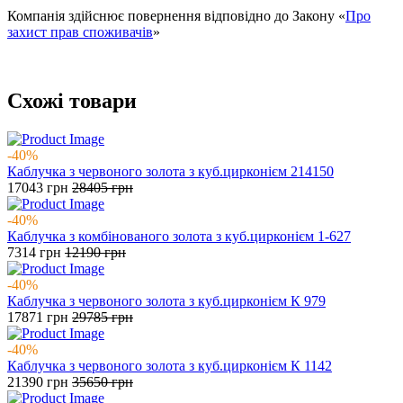
Компанія здійснює повернення відповідно до Закону «
Про
захист прав споживачів
»
Схожі товари
-40%
Каблучка з червоного золота з куб.цирконієм 214150
17043
грн
28405
грн
-40%
Каблучка з комбінованого золота з куб.цирконієм 1-627
7314
грн
12190
грн
-40%
Каблучка з червоного золота з куб.цирконієм К 979
17871
грн
29785
грн
-40%
Каблучка з червоного золота з куб.цирконієм К 1142
21390
грн
35650
грн