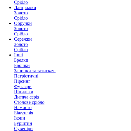
Срібло
Ланцюжки
Золото
Срібло
Обручки
Золото
Срібло
Сережки
Золото
Срібло
Інші
Брелки
Брошки
Запонки та затискачі
Патріотичні
Пірсинг
Футляри
Шпильки
Дитяча серія
Столове срібло
Намисто
Біжутерія
Ікони
Бурштин
Сувеніри