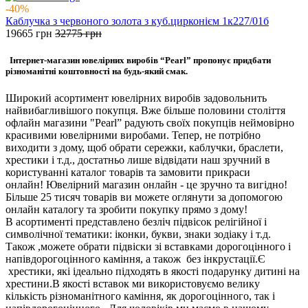
-40%
Каблучка з червоного золота з куб.цирконієм 1к227/01б
19665
грн
32775
грн
Інтернет-магазин ювелірних виробів “Pearl” пропонує придбати
різноманітні коштовності на будь-який смак.
Широкий асортимент ювелірних виробів задовольнить
найвибагливішого покупця. Вже більше половини століття
офлайн магазини "Pearl” радують своїх покупців неймовірно
красивими ювелірними виробами. Тепер, не потрібно
виходити з дому, щоб обрати сережки, каблучки, браслети,
хрестики і т.д., достатньо лише відвідати наш зручний в
користуванні каталог товарів та замовити прикраси
онлайн! Ювелірний магазин онлайн - це зручно та вигідно!
Більше 25 тисяч товарів ви можете оглянути за допомогою
онлайн каталогу та зробити покупку прямо з дому!
В асортименті представлено безліч підвісок релігійної і
символічної тематики: іконки, букви, знаки зодіаку і т.д.
Також ,можете обрати підвіски зі вставками дорогоцінного і
напівдорогоцінного каміння, а також без інкрустації.Є
хрестики, які ідеально підходять в якості подарунку дитині на
хрестини.В якості вставок ми використовуємо велику
кількість різноманітного каміння, як дорогоцінного, так і