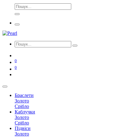
0
0
Браслети
Золото
Срібло
Каблучки
Золото
Срібло
Підвіси
Золото