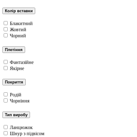
Колір вставки
Блакитний
Жовтий
Чорний
Плетіння
Фантазійне
Якірне
Покриття
Родій
Чорніння
Тип виробу
Ланцюжок
Шнур з підвісом