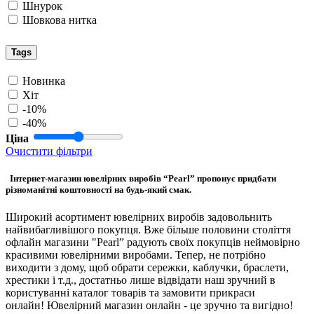
Шнурок
Шовкова нитка
Tags
Новинка
Хіт
-10%
-40%
Ціна
Очистити фільтри
Інтернет-магазин ювелірних виробів “Pearl” пропонує придбати
різноманітні коштовності на будь-який смак.
Широкий асортимент ювелірних виробів задовольнить
найвибагливішого покупця. Вже більше половини століття
офлайн магазини "Pearl” радують своїх покупців неймовірно
красивими ювелірними виробами. Тепер, не потрібно
виходити з дому, щоб обрати сережки, каблучки, браслети,
хрестики і т.д., достатньо лише відвідати наш зручний в
користуванні каталог товарів та замовити прикраси
онлайн! Ювелірний магазин онлайн - це зручно та вигідно!