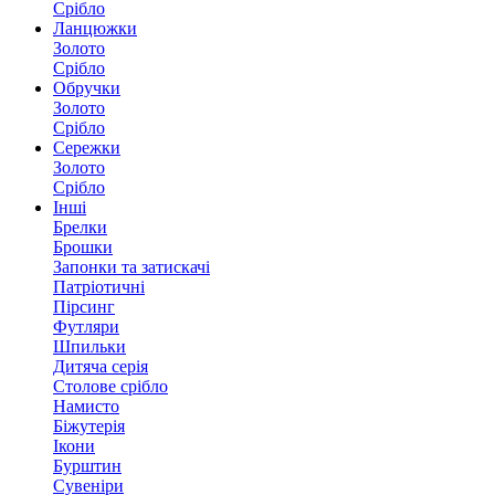
Срібло
Ланцюжки
Золото
Срібло
Обручки
Золото
Срібло
Сережки
Золото
Срібло
Інші
Брелки
Брошки
Запонки та затискачі
Патріотичні
Пірсинг
Футляри
Шпильки
Дитяча серія
Столове срібло
Намисто
Біжутерія
Ікони
Бурштин
Сувеніри