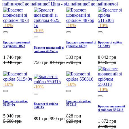
найнижчої до найвищої
Ціна - від найвищої до найнижчої
-10%
-10%
-10%
-10%
Браслет шовковий
Браслет шовковий зі
Браслет зі срібла
зі сріблом 4073
сріблом 487бр
511530ч
Браслет шовковий зі
сріблом 4625-1р
1 746
грн
333
грн
8 042
грн
1 940
грн
756
грн
840
грн
370
грн
8 935
грн
-10%
-10%
-10%
-10%
Браслет зі срібла
Браслет зі срібла
Браслет зі срібла
511540ч
550316
Браслет шовковий
550315
зі сріблом 550318
5 040
грн
828
грн
891
грн
990
грн
5 600
грн
920
грн
1 872
грн
2 080
грн