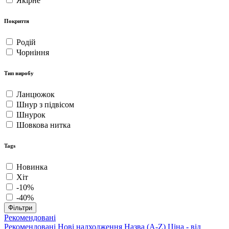
Якірне
Покриття
Родій
Чорніння
Тип виробу
Ланцюжок
Шнур з підвісом
Шнурок
Шовкова нитка
Tags
Новинка
Хіт
-10%
-40%
Фільтри
Рекомендовані
Рекомендовані
Нові надходження
Назва (A-Z)
Ціна - від