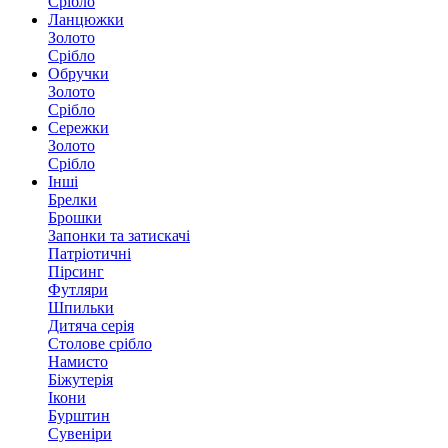
Срібло
Ланцюжки
Золото
Срібло
Обручки
Золото
Срібло
Сережки
Золото
Срібло
Інші
Брелки
Брошки
Запонки та затискачі
Патріотичні
Пірсинг
Футляри
Шпильки
Дитяча серія
Столове срібло
Намисто
Біжутерія
Ікони
Бурштин
Сувеніри