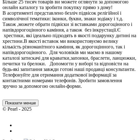
Більше 25 тисяч товарів ви можете оглянути за допомогою
онлайн каталогу та зробити покупку прямо з дому!
В асортименті представлено безліч підвісок релігійної і
символічної тематики: іконки, букви, знаки зодіаку і т.д.
Також ,можете обрати підвіски зі вставками дорогоцінного і
напівдорогоцінного каміння, а також без інкрустації.Є
хрестики, які ідеально підходять в якості подарунку дитині на
хрестини.В якості вставок ми використовуємо велику
кількість різноманітного каміння, як дорогоцінного, так і
напівдорогоцінного. Для чоловіків ми маємо в нашому
каталозі затискачі для краватки,запонки, браслети, ланцюжки,
печитки та брелоки. Допомогти у виборі та відповісти на
будь-які запитання завжди готові наші продавці консультанти.
Телефонуйте для отримання додаткової інформації за
контактними номерами телефонів. Зробити замовлення
зручно за допомогою онлайн-форми.
Показати менше
© Pearl - 2025