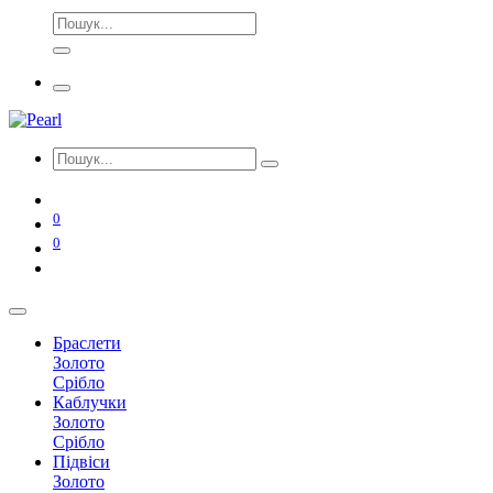
0
0
Браслети
Золото
Срібло
Каблучки
Золото
Срібло
Підвіси
Золото