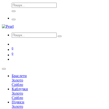
0
0
Браслети
Золото
Срібло
Каблучки
Золото
Срібло
Підвіси
Золото