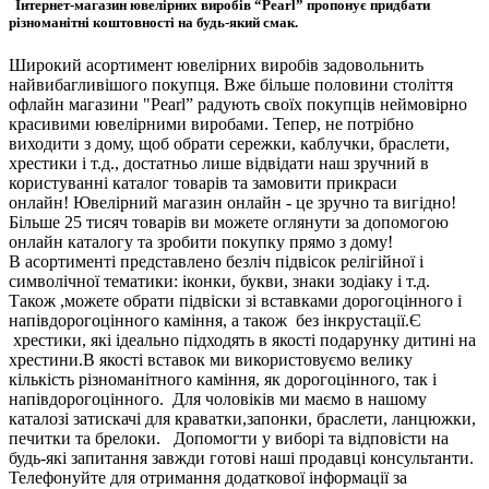
Інтернет-магазин ювелірних виробів “Pearl” пропонує придбати
різноманітні коштовності на будь-який смак.
Широкий асортимент ювелірних виробів задовольнить
найвибагливішого покупця. Вже більше половини століття
офлайн магазини "Pearl” радують своїх покупців неймовірно
красивими ювелірними виробами. Тепер, не потрібно
виходити з дому, щоб обрати сережки, каблучки, браслети,
хрестики і т.д., достатньо лише відвідати наш зручний в
користуванні каталог товарів та замовити прикраси
онлайн! Ювелірний магазин онлайн - це зручно та вигідно!
Більше 25 тисяч товарів ви можете оглянути за допомогою
онлайн каталогу та зробити покупку прямо з дому!
В асортименті представлено безліч підвісок релігійної і
символічної тематики: іконки, букви, знаки зодіаку і т.д.
Також ,можете обрати підвіски зі вставками дорогоцінного і
напівдорогоцінного каміння, а також без інкрустації.Є
хрестики, які ідеально підходять в якості подарунку дитині на
хрестини.В якості вставок ми використовуємо велику
кількість різноманітного каміння, як дорогоцінного, так і
напівдорогоцінного. Для чоловіків ми маємо в нашому
каталозі затискачі для краватки,запонки, браслети, ланцюжки,
печитки та брелоки. Допомогти у виборі та відповісти на
будь-які запитання завжди готові наші продавці консультанти.
Телефонуйте для отримання додаткової інформації за