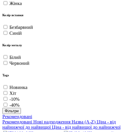
Жінка
Колір вставки
Безбарвний
Синій
Колір металу
Білий
Червоний
Tags
Новинка
Хіт
-10%
-40%
Фільтри
Рекомендовані
Рекомендовані
Нові надходження
Назва (A-Z)
Ціна - від
найнижчої до найвищої
Ціна - від найвищої до найнижчої