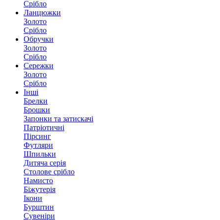
Срібло
Ланцюжки
Золото
Срібло
Обручки
Золото
Срібло
Сережки
Золото
Срібло
Інші
Брелки
Брошки
Запонки та затискачі
Патріотичні
Пірсинг
Футляри
Шпильки
Дитяча серія
Столове срібло
Намисто
Біжутерія
Ікони
Бурштин
Сувеніри