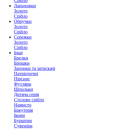
Срібло
Ланцюжки
Золото
Срібло
Обручки
Золото
Срібло
Сережки
Золото
Срібло
Інші
Брелки
Брошки
Запонки та затискачі
Патріотичні
Пірсинг
Футляри
Шпильки
Дитяча серія
Столове срібло
Намисто
Біжутерія
Ікони
Бурштин
Сувеніри