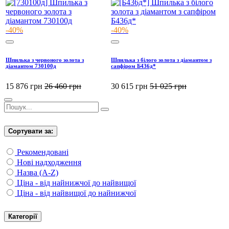
-40%
-40%
Шпилька з червоного золота з
Шпилька з білого золота з діамантом з
діамантом 730100д
сапфіром Б436д*
15 876
грн
26 460
грн
30 615
грн
51 025
грн
Сортувати за:
Рекомендовані
Нові надходження
Назва (A-Z)
Ціна - від найнижчої до найвищої
Ціна - від найвищої до найнижчої
Категорії