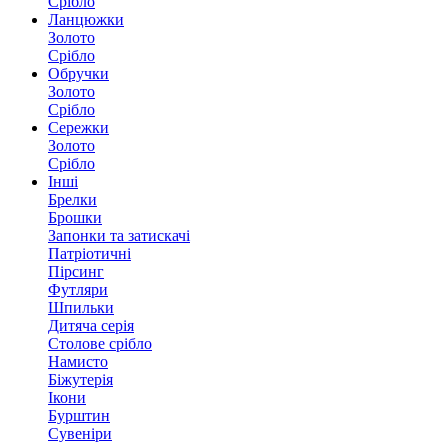
Срібло
Ланцюжки
Золото
Срібло
Обручки
Золото
Срібло
Сережки
Золото
Срібло
Інші
Брелки
Брошки
Запонки та затискачі
Патріотичні
Пірсинг
Футляри
Шпильки
Дитяча серія
Столове срібло
Намисто
Біжутерія
Ікони
Бурштин
Сувеніри