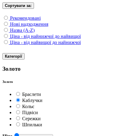
Сортувати за:
Рекомендовані
Нові надходження
Назва (A-Z)
Ціна - від найнижчої до найвищої
Ціна - від найвищої до найнижчої
Категорії
Золото
Золото
Браслети
Каблучки
Кольє
Підвіси
Сережки
Шпильки