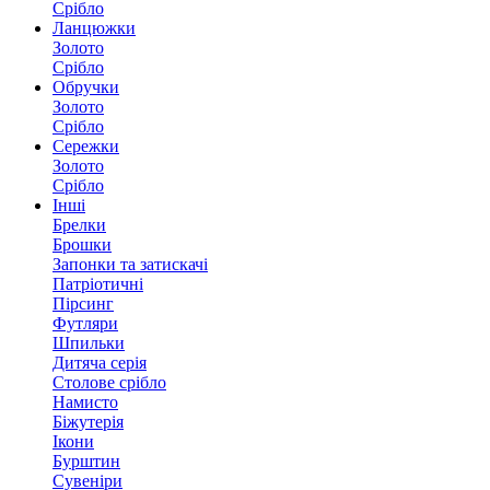
Срібло
Ланцюжки
Золото
Срібло
Обручки
Золото
Срібло
Сережки
Золото
Срібло
Інші
Брелки
Брошки
Запонки та затискачі
Патріотичні
Пірсинг
Футляри
Шпильки
Дитяча серія
Столове срібло
Намисто
Біжутерія
Ікони
Бурштин
Сувеніри