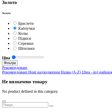
Золото
Золото
Браслети
Каблучки
Кольє
Підвіси
Сережки
Шпильки
Ціна
Фільтри
Рекомендовані
Рекомендовані
Нові надходження
Назва (A-Z)
Ціна - від найни
Не визначено товару
No product defined in this category.