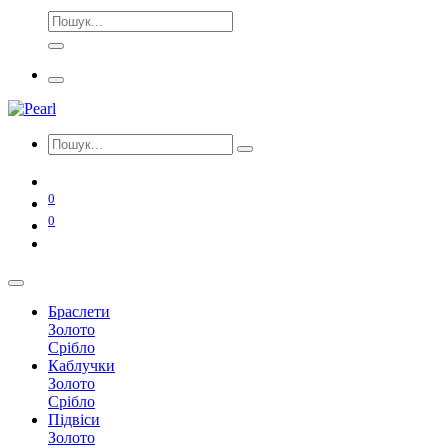
0
0
Браслети
Золото
Срібло
Каблучки
Золото
Срібло
Підвіси
Золото