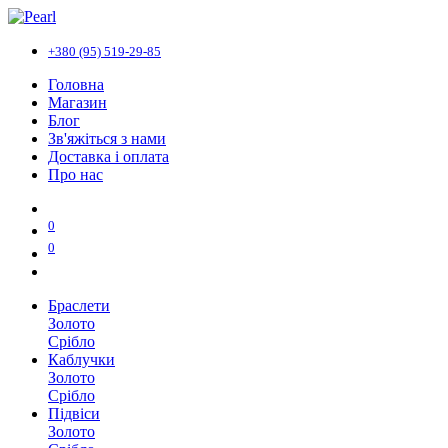
+380 (95) 519-29-85
Головна
Магазин
Блог
Зв'яжіться з нами
Доставка і оплата
Про нас
0
0
Браслети
Золото
Срібло
Каблучки
Золото
Срібло
Підвіси
Золото