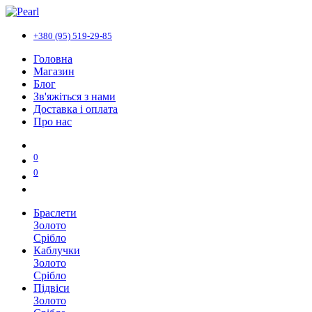
+380 (95) 519-29-85
Головна
Магазин
Блог
Зв'яжіться з нами
Доставка і оплата
Про нас
0
0
Браслети
Золото
Срібло
Каблучки
Золото
Срібло
Підвіси
Золото