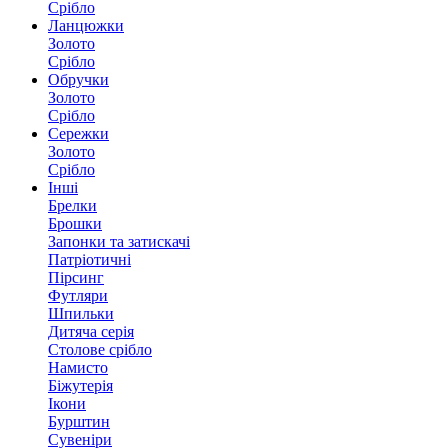
Срібло
Ланцюжки
Золото
Срібло
Обручки
Золото
Срібло
Сережки
Золото
Срібло
Інші
Брелки
Брошки
Запонки та затискачі
Патріотичні
Пірсинг
Футляри
Шпильки
Дитяча серія
Столове срібло
Намисто
Біжутерія
Ікони
Бурштин
Сувеніри