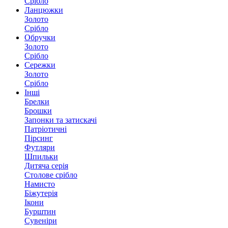
Срібло
Ланцюжки
Золото
Срібло
Обручки
Золото
Срібло
Сережки
Золото
Срібло
Інші
Брелки
Брошки
Запонки та затискачі
Патріотичні
Пірсинг
Футляри
Шпильки
Дитяча серія
Столове срібло
Намисто
Біжутерія
Ікони
Бурштин
Сувеніри