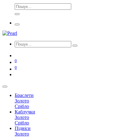
0
0
Браслети
Золото
Срібло
Каблучки
Золото
Срібло
Підвіси
Золото