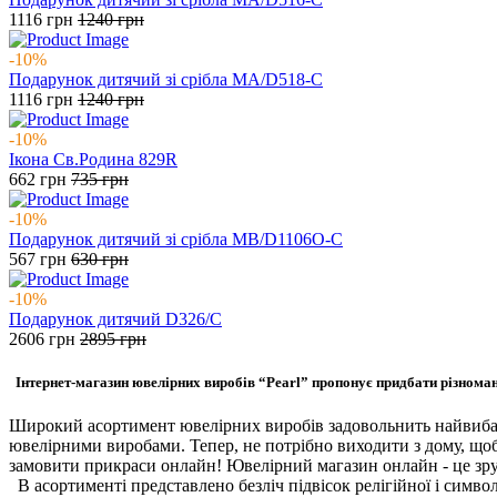
1116
грн
1240
грн
-10%
Подарунок дитячий зі срібла MA/D518-C
1116
грн
1240
грн
-10%
Ікона Св.Родина 829R
662
грн
735
грн
-10%
Подарунок дитячий зі срібла MB/D1106O-C
567
грн
630
грн
-10%
Подарунок дитячий D326/C
2606
грн
2895
грн
Інтернет-магазин ювелірних виробів “Pearl” пропонує придбати різноман
Широкий асортимент ювелірних виробів задовольнить найвибаг
ювелірними виробами. Тепер, не потрібно виходити з дому, щоб 
замовити прикраси онлайн! Ювелірний магазин онлайн - це зру
В асортименті представлено безліч підвісок релігійної і символі