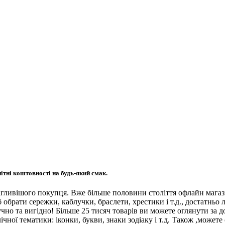
ітні коштовності на будь-який смак.
ливішого покупця. Вже більше половини століття офлайн магази
обрати сережки, каблучки, браслети, хрестики і т.д., достатньо 
чно та вигідно! Більше 25 тисяч товарів ви можете оглянути за
чної тематики: іконки, букви, знаки зодіаку і т.д. Також ,можете