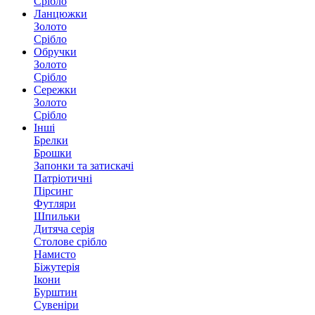
Срібло
Ланцюжки
Золото
Срібло
Обручки
Золото
Срібло
Сережки
Золото
Срібло
Інші
Брелки
Брошки
Запонки та затискачі
Патріотичні
Пірсинг
Футляри
Шпильки
Дитяча серія
Столове срібло
Намисто
Біжутерія
Ікони
Бурштин
Сувеніри