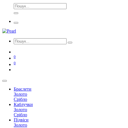
0
0
Браслети
Золото
Срібло
Каблучки
Золото
Срібло
Підвіси
Золото