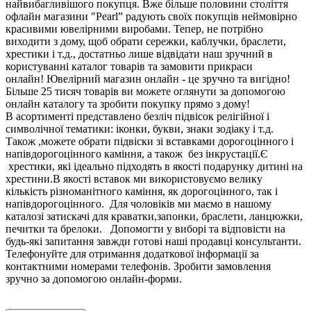
найвибагливішого покупця. Вже більше половини століття
офлайн магазини "Pearl” радують своїх покупців неймовірно
красивими ювелірними виробами. Тепер, не потрібно
виходити з дому, щоб обрати сережки, каблучки, браслети,
хрестики і т.д., достатньо лише відвідати наш зручний в
користуванні каталог товарів та замовити прикраси
онлайн! Ювелірний магазин онлайн - це зручно та вигідно!
Більше 25 тисяч товарів ви можете оглянути за допомогою
онлайн каталогу та зробити покупку прямо з дому!
В асортименті представлено безліч підвісок релігійної і
символічної тематики: іконки, букви, знаки зодіаку і т.д.
Також ,можете обрати підвіски зі вставками дорогоцінного і
напівдорогоцінного каміння, а також без інкрустації.Є
хрестики, які ідеально підходять в якості подарунку дитині на
хрестини.В якості вставок ми використовуємо велику
кількість різноманітного каміння, як дорогоцінного, так і
напівдорогоцінного. Для чоловіків ми маємо в нашому
каталозі затискачі для краватки,запонки, браслети, ланцюжки,
печитки та брелоки. Допомогти у виборі та відповісти на
будь-які запитання завжди готові наші продавці консультанти.
Телефонуйте для отримання додаткової інформації за
контактними номерами телефонів. Зробити замовлення
зручно за допомогою онлайн-форми.