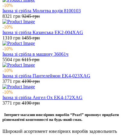
-10%
Ікона зі срібла Молитва водія 8100103
8321
грн
9245
грн
-10%
Ікона зі срібла Казанська EK2-004XAG
1310
грн
1455
грн
-10%
Ікона зі срібла в машину 36061ч
5504
грн
6115
грн
-10%
Ікона зі срібла Пантелеймон EK4-023XAG
3771
грн
4190
грн
-10%
Ікона зі срібла Ангел Ох EK4-172XAG
3771
грн
4190
грн
Інтернет-магазин ювелірних виробів “Pearl” пропонує придбати
різноманітні коштовності на будь-який смак.
Широкий асортимент ювелірних виробів задовольнить