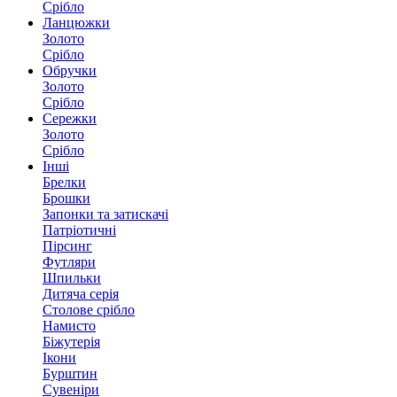
Срібло
Ланцюжки
Золото
Срібло
Обручки
Золото
Срібло
Сережки
Золото
Срібло
Інші
Брелки
Брошки
Запонки та затискачі
Патріотичні
Пірсинг
Футляри
Шпильки
Дитяча серія
Столове срібло
Намисто
Біжутерія
Ікони
Бурштин
Сувеніри