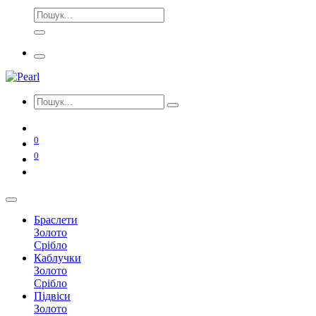
0
0
Браслети
Золото
Срібло
Каблучки
Золото
Срібло
Підвіси
Золото