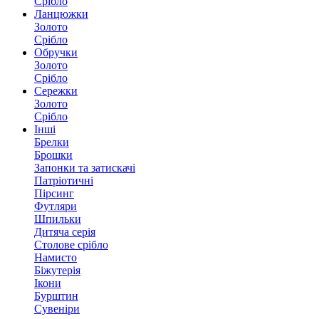
Срібло
Ланцюжки
Золото
Срібло
Обручки
Золото
Срібло
Сережки
Золото
Срібло
Інші
Брелки
Брошки
Запонки та затискачі
Патріотичні
Пірсинг
Футляри
Шпильки
Дитяча серія
Столове срібло
Намисто
Біжутерія
Ікони
Бурштин
Сувеніри