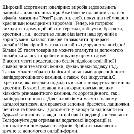
Широкий асортимент ювелірних виробів задовольнить
найвибагливішого покупця. Вже більше половини століття
офлайн магазини "Pearl” радують своїх покупців неймовірно
красивими ювелірними виробами. Тепер, не потрібно
виходити з дому, щоб обрати сережки, каблучки, браслети,
хрестики і т.д., достатньо лише відвідати наш зручний в
користуванні каталог товарів та замовити прикраси
онлайн! Ювелірний магазин онлайн - це зручно та вигідно!
Більше 25 тисяч товарів ви можете оглянути за допомогою
онлайн каталогу та зробити покупку прямо з дому!
В асортименті представлено безліч підвісок релігійної і
символічної тематики: іконки, букви, знаки зодіаку і т.д.
Також ,можете обрати підвіски зі вставками дорогоцінного і
напівдорогоцінного каміння, а також без інкрустації.Є
хрестики, які ідеально підходять в якості подарунку дитині на
хрестини.В якості вставок ми використовуємо велику
кількість різноманітного каміння, як дорогоцінного, так і
напівдорогоцінного. Для чоловіків ми маємо в нашому
каталозі затискачі для краватки,запонки, браслети, ланцюжки,
печитки та брелоки. Допомогти у виборі та відповісти на
будь-які запитання завжди готові наші продавці консультанти.
Телефонуйте для отримання додаткової інформації за
контактними номерами телефонів. Зробити замовлення
зручно за допомогою онлайн-форми.