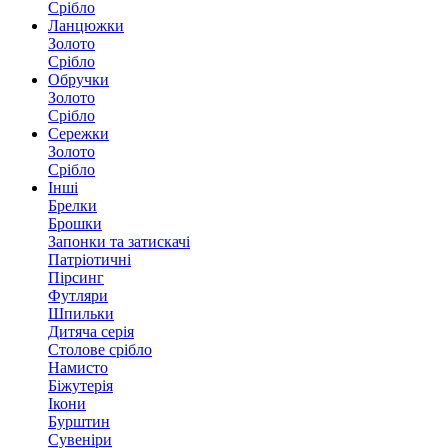
Срібло
Ланцюжки
Золото
Срібло
Обручки
Золото
Срібло
Сережки
Золото
Срібло
Інші
Брелки
Брошки
Запонки та затискачі
Патріотичні
Пірсинг
Футляри
Шпильки
Дитяча серія
Столове срібло
Намисто
Біжутерія
Ікони
Бурштин
Сувеніри