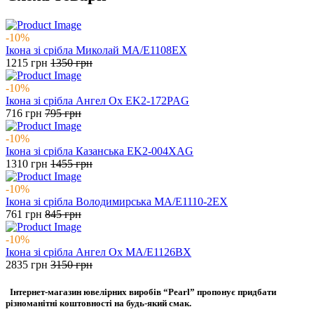
-10%
Ікона зі срібла Миколай MA/E1108EX
1215
грн
1350
грн
-10%
Ікона зі срібла Ангел Ох EK2-172PAG
716
грн
795
грн
-10%
Ікона зі срібла Казанська EK2-004XAG
1310
грн
1455
грн
-10%
Ікона зі срібла Володимирська MA/E1110-2EX
761
грн
845
грн
-10%
Ікона зі срібла Ангел Ох MA/E1126BX
2835
грн
3150
грн
Інтернет-магазин ювелірних виробів “Pearl” пропонує придбати
різноманітні коштовності на будь-який смак.