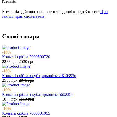
Гарантія
Компанія здійснює повернення відповідно до Закону «
Про
захист прав споживачів
»
Схожі товари
-10%
Кольє зі срібла 7000500720
2277
грн
2530
грн
-10%
Кольє зі срібла з куб.цирконієм ЛК-0393р
2588
грн
2875
грн
-10%
Кольє зі срібла з куб.цирконієм 560235б
1044
грн
1160
грн
-10%
Кольє зі срібла 7000501065