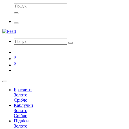
0
0
Браслети
Золото
Срібло
Каблучки
Золото
Срібло
Підвіси
Золото