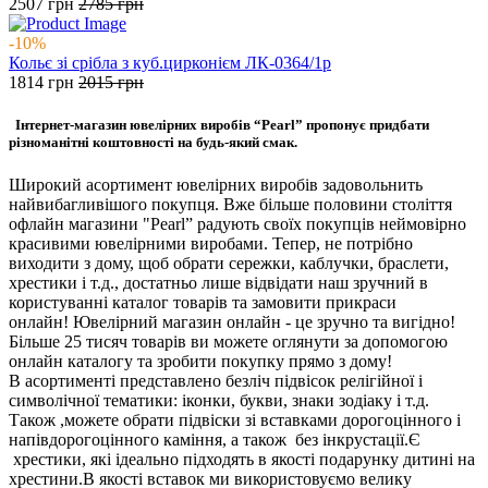
2507
грн
2785
грн
-10%
Кольє зі срібла з куб.цирконієм ЛК-0364/1р
1814
грн
2015
грн
Інтернет-магазин ювелірних виробів “Pearl” пропонує придбати
різноманітні коштовності на будь-який смак.
Широкий асортимент ювелірних виробів задовольнить
найвибагливішого покупця. Вже більше половини століття
офлайн магазини "Pearl” радують своїх покупців неймовірно
красивими ювелірними виробами. Тепер, не потрібно
виходити з дому, щоб обрати сережки, каблучки, браслети,
хрестики і т.д., достатньо лише відвідати наш зручний в
користуванні каталог товарів та замовити прикраси
онлайн! Ювелірний магазин онлайн - це зручно та вигідно!
Більше 25 тисяч товарів ви можете оглянути за допомогою
онлайн каталогу та зробити покупку прямо з дому!
В асортименті представлено безліч підвісок релігійної і
символічної тематики: іконки, букви, знаки зодіаку і т.д.
Також ,можете обрати підвіски зі вставками дорогоцінного і
напівдорогоцінного каміння, а також без інкрустації.Є
хрестики, які ідеально підходять в якості подарунку дитині на
хрестини.В якості вставок ми використовуємо велику