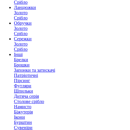
Срібло
Ланцюжки
Золото
Срібло
Обручки
Золото
Срібло
Сережки
Золото
Срібло
Інші
Брелки
Брошки
Запонки та затискачі
Патріотичні
Пірсинг
Футляри
Шпильки
Дитяча серія
Столове срібло
Намисто
Біжутерія
Ікони
Бурштин
Сувеніри