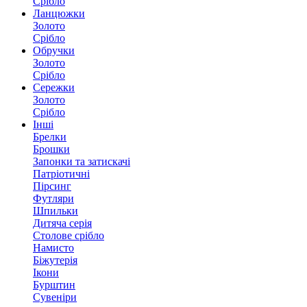
Срібло
Ланцюжки
Золото
Срібло
Обручки
Золото
Срібло
Сережки
Золото
Срібло
Інші
Брелки
Брошки
Запонки та затискачі
Патріотичні
Пірсинг
Футляри
Шпильки
Дитяча серія
Столове срібло
Намисто
Біжутерія
Ікони
Бурштин
Сувеніри