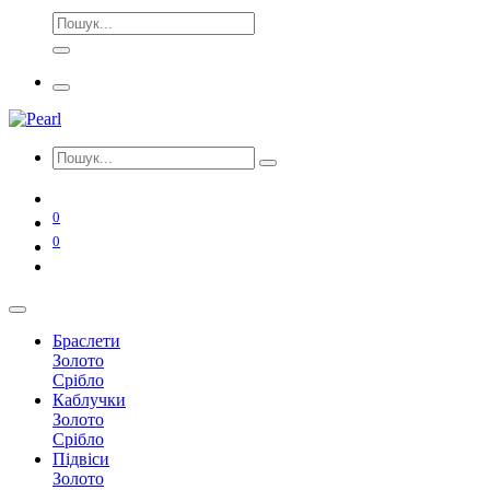
0
0
Браслети
Золото
Срібло
Каблучки
Золото
Срібло
Підвіси
Золото