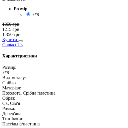
Розмір
7*9
1350
грн
1215
грн
1 350
грн
Купити
Contact Us
Характеристики
Розмір
:
7*9
Вид металу
:
Срібло
Матеріал
:
Позолота, Срібна пластина
Образ
:
Св. Сім'я
Рамка
:
Дерев'яна
Тип Ікони
:
Настільна/настінна