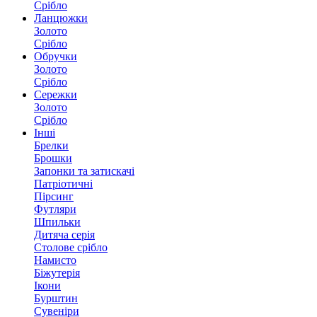
Срібло
Ланцюжки
Золото
Срібло
Обручки
Золото
Срібло
Сережки
Золото
Срібло
Інші
Брелки
Брошки
Запонки та затискачі
Патріотичні
Пірсинг
Футляри
Шпильки
Дитяча серія
Столове срібло
Намисто
Біжутерія
Ікони
Бурштин
Сувеніри