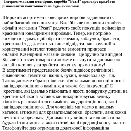
Інтернет-магазин ювелірних виробів “Pearl” пропонує придбати
різноманітні коштовності на будь-який смак.
Широкий асортимент ювелірних виробів задовольнить
найвибагливішого покупця. Вже більше половини століття
офлайн магазини "Pearl” радують своїх покупців неймовірно
красивими ювелірними виробами. Тепер, не потрібно
виходити з дому, щоб обрати сережки, каблучки, браслети,
хрестики і т.д., достатньо лише відвідати наш зручний в
користуванні каталог товарів та замовити прикраси
онлайн! Ювелірний магазин онлайн - це зручно та вигідно!
Більше 25 тисяч товарів ви можете оглянути за допомогою
онлайн каталогу та зробити покупку прямо з дому!
В асортименті представлено безліч підвісок релігійної і
символічної тематики: іконки, букви, знаки зодіаку і т.д.
Також ,можете обрати підвіски зі вставками дорогоцінного і
напівдорогоцінного каміння, а також без інкрустації.Є
хрестики, які ідеально підходять в якості подарунку дитині на
хрестини.В якості вставок ми використовуємо велику
кількість різноманітного каміння, як дорогоцінного, так і
напівдорогоцінного. Для чоловіків ми маємо в нашому
каталозі затискачі для краватки,запонки, браслети, ланцюжки,
печитки та брелоки. Допомогти у виборі та відповісти на
будь-які запитання завжди готові наші продавці консультанти.
Телефонуйте для отримання додаткової інформації за