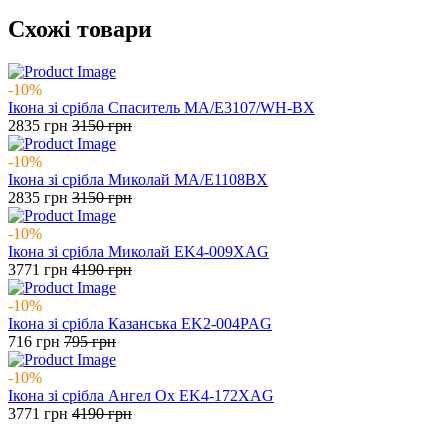
Схожі товари
-10%
Ікона зі срібла Спаситель MA/E3107/WH-BX
2835
грн
3150
грн
-10%
Ікона зі срібла Миколай MA/E1108BX
2835
грн
3150
грн
-10%
Ікона зі срібла Миколай EK4-009XAG
3771
грн
4190
грн
-10%
Ікона зі срібла Казанська EK2-004PAG
716
грн
795
грн
-10%
Ікона зі срібла Ангел Ох EK4-172XAG
3771
грн
4190
грн