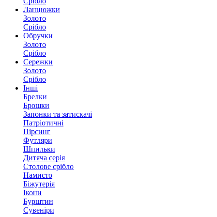
Срібло
Ланцюжки
Золото
Срібло
Обручки
Золото
Срібло
Сережки
Золото
Срібло
Інші
Брелки
Брошки
Запонки та затискачі
Патріотичні
Пірсинг
Футляри
Шпильки
Дитяча серія
Столове срібло
Намисто
Біжутерія
Ікони
Бурштин
Сувеніри