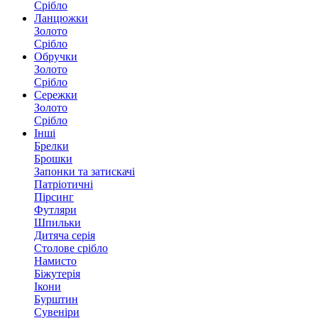
Срібло
Ланцюжки
Золото
Срібло
Обручки
Золото
Срібло
Сережки
Золото
Срібло
Інші
Брелки
Брошки
Запонки та затискачі
Патріотичні
Пірсинг
Футляри
Шпильки
Дитяча серія
Столове срібло
Намисто
Біжутерія
Ікони
Бурштин
Сувеніри