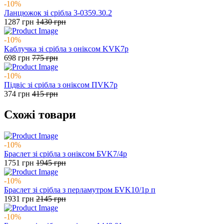
-10%
Ланцюжок зі срібла 3-0359.30.2
1287
грн
1430
грн
-10%
Каблучка зі срібла з оніксом KVK7р
698
грн
775
грн
-10%
Підвіс зі срібла з оніксом ПVK7р
374
грн
415
грн
Схожі товари
-10%
Браслет зі срібла з оніксом БVK7/4р
1751
грн
1945
грн
-10%
Браслет зі срібла з перламутром БVK10/1р п
1931
грн
2145
грн
-10%