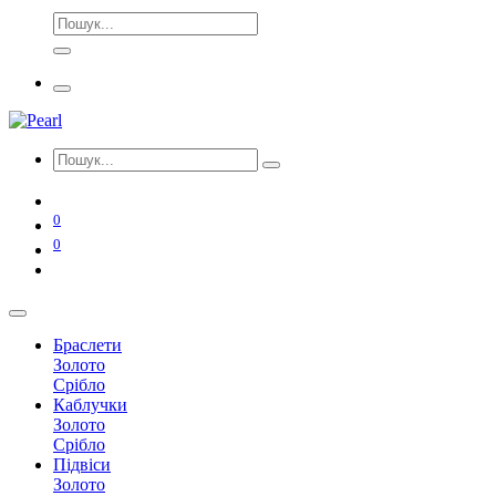
0
0
Браслети
Золото
Срібло
Каблучки
Золото
Срібло
Підвіси
Золото