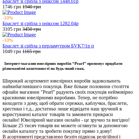
Браслет зі срібла з оніксом 1448.01р
1746
грн
1940
грн
-10%
Браслет зі срібла з оніксом 1282.04р
3105
грн
3450
грн
-10%
Браслет зі срібла з перламутром БVK7/1р п
1049
грн
1165
грн
Інтернет-магазин ювелірних виробів “Pearl” пропонує придбати
різноманітні коштовності на будь-який смак.
Широкий асортимент ювелірних виробів задовольнить
найвибагливішого покупця. Вже більше половини століття
офлайн магазини "Pearl” радують своїх покупців неймовірно
красивими ювелірними виробами. Тепер, не потрібно
виходити з дому, щоб обрати сережки, каблучки, браслети,
хрестики і т.д., достатньо лише відвідати наш зручний в
користуванні каталог товарів та замовити прикраси
онлайн! Ювелірний магазин онлайн - це зручно та вигідно!
Більше 25 тисяч товарів ви можете оглянути за допомогою
онлайн каталогу та зробити покупку прямо з дому!
В асортименті представлено безліч підвісок релігійної і