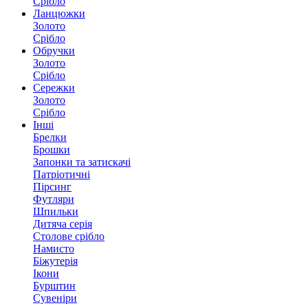
Срібло
Ланцюжки
Золото
Срібло
Обручки
Золото
Срібло
Сережки
Золото
Срібло
Інші
Брелки
Брошки
Запонки та затискачі
Патріотичні
Пірсинг
Футляри
Шпильки
Дитяча серія
Столове срібло
Намисто
Біжутерія
Ікони
Бурштин
Сувеніри