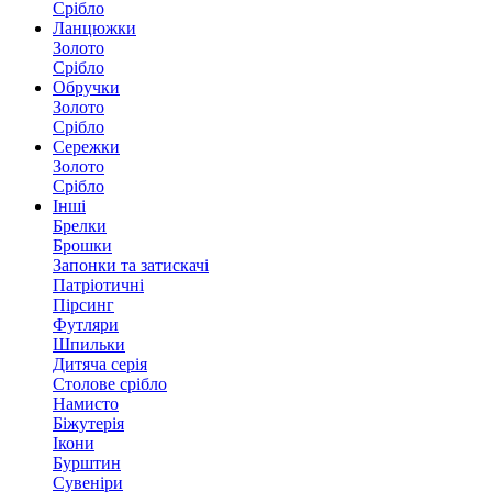
Срібло
Ланцюжки
Золото
Срібло
Обручки
Золото
Срібло
Сережки
Золото
Срібло
Інші
Брелки
Брошки
Запонки та затискачі
Патріотичні
Пірсинг
Футляри
Шпильки
Дитяча серія
Столове срібло
Намисто
Біжутерія
Ікони
Бурштин
Сувеніри