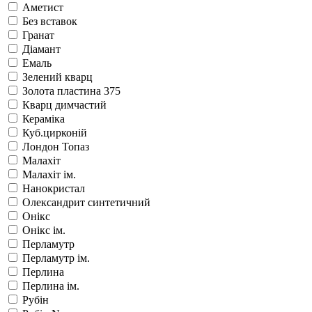
Аметист
Без вставок
Гранат
Діамант
Емаль
Зелений кварц
Золота пластина 375
Кварц димчастий
Кераміка
Куб.цирконій
Лондон Топаз
Малахіт
Малахіт ім.
Нанокристал
Олександрит синтетичний
Онікс
Онікс ім.
Перламутр
Перламутр ім.
Перлина
Перлина ім.
Рубін