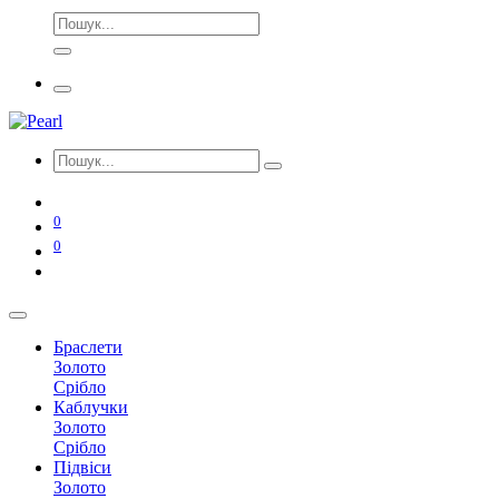
0
0
Браслети
Золото
Срібло
Каблучки
Золото
Срібло
Підвіси
Золото