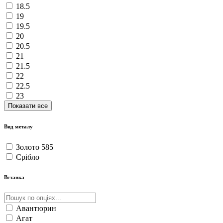
18.5
19
19.5
20
20.5
21
21.5
22
22.5
23
Показати все
Вид металу
Золото 585
Срібло
Вставка
Авантюрин
Агат