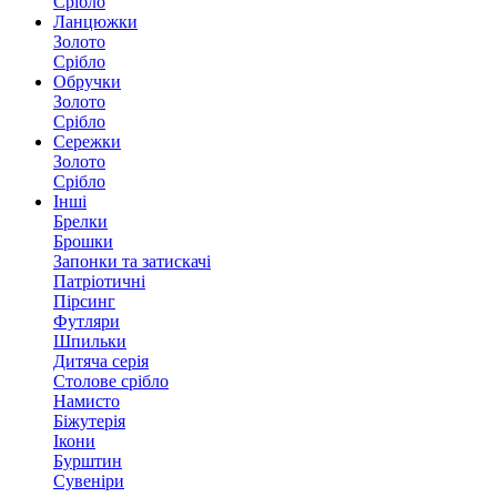
Срібло
Ланцюжки
Золото
Срібло
Обручки
Золото
Срібло
Сережки
Золото
Срібло
Інші
Брелки
Брошки
Запонки та затискачі
Патріотичні
Пірсинг
Футляри
Шпильки
Дитяча серія
Столове срібло
Намисто
Біжутерія
Ікони
Бурштин
Сувеніри