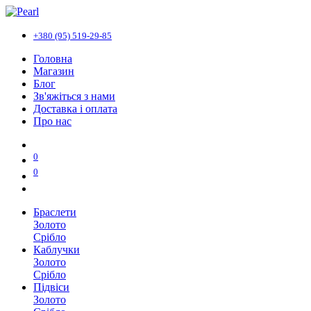
+380 (95) 519-29-85
Головна
Магазин
Блог
Зв'яжіться з нами
Доставка і оплата
Про нас
0
0
Браслети
Золото
Срібло
Каблучки
Золото
Срібло
Підвіси
Золото