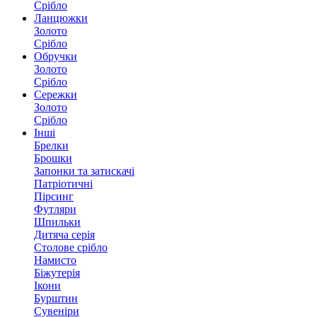
Срібло
Ланцюжки
Золото
Срібло
Обручки
Золото
Срібло
Сережки
Золото
Срібло
Інші
Брелки
Брошки
Запонки та затискачі
Патріотичні
Пірсинг
Футляри
Шпильки
Дитяча серія
Столове срібло
Намисто
Біжутерія
Ікони
Бурштин
Сувеніри