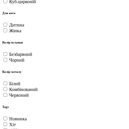
Куб.цирконій
Для кого
Дитина
Жінка
Колір вставки
Безбарвний
Чорний
Колір металу
Білий
Комбінований
Червоний
Tags
Новинка
Хіт