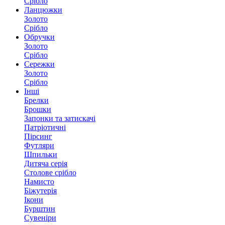
Срібло
Ланцюжки
Золото
Срібло
Обручки
Золото
Срібло
Сережки
Золото
Срібло
Інші
Брелки
Брошки
Запонки та затискачі
Патріотичні
Пірсинг
Футляри
Шпильки
Дитяча серія
Столове срібло
Намисто
Біжутерія
Ікони
Бурштин
Сувеніри