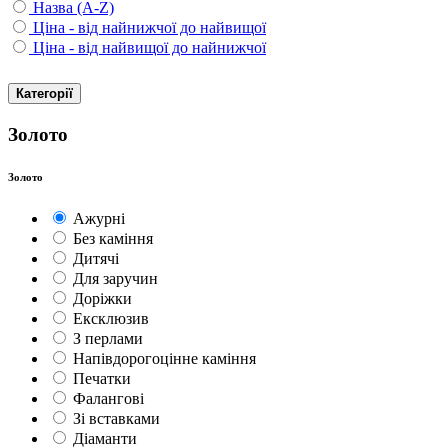
Назва (A-Z)
Ціна - від найнижчої до найвищої
Ціна - від найвищої до найнижчої
Категорії
Золото
Золото
Ажурні
Без каміння
Дитячі
Для заручин
Доріжки
Ексклюзив
З перлами
Напівдорогоцінне каміння
Печатки
Фалангові
Зі вставками
Діаманти