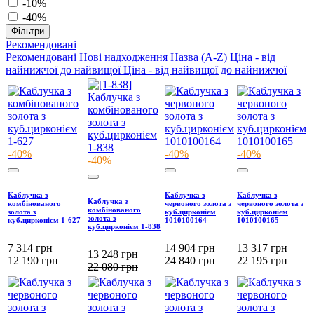
-10%
-40%
Фільтри
Рекомендовані
Рекомендовані
Нові надходження
Назва (A-Z)
Ціна - від
найнижчої до найвищої
Ціна - від найвищої до найнижчої
-40%
-40%
-40%
-40%
Каблучка з
Каблучка з
Каблучка з
Каблучка з
комбінованого
червоного золота з
червоного золота з
комбінованого
золота з
куб.цирконієм
куб.цирконієм
золота з
куб.цирконієм 1-627
1010100164
1010100165
куб.цирконієм 1-838
7 314
грн
14 904
грн
13 317
грн
13 248
грн
12 190
грн
24 840
грн
22 195
грн
22 080
грн