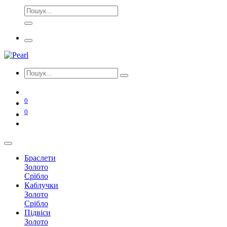
0
0
Браслети
Золото
Срібло
Каблучки
Золото
Срібло
Підвіси
Золото