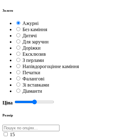
Золото
Ажурні
Без каміння
Дитячі
Для заручин
Доріжки
Ексклюзив
З перлами
Напівдорогоцінне каміння
Печатки
Фалангові
Зі вставками
Діаманти
Ціна
Розмір
15