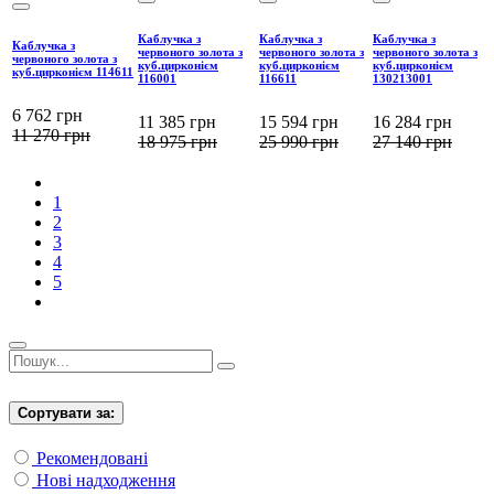
Каблучка з
Каблучка з
Каблучка з
Каблучка з
червоного золота з
червоного золота з
червоного золота з
червоного золота з
куб.цирконієм
куб.цирконієм
куб.цирконієм
куб.цирконієм 114611
116001
116611
130213001
6 762
грн
11 385
грн
15 594
грн
16 284
грн
11 270
грн
18 975
грн
25 990
грн
27 140
грн
1
2
3
4
5
Сортувати за:
Рекомендовані
Нові надходження