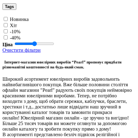
Tags
Новинка
Хіт
-10%
-40%
Ціна
Очистити фільтри
Інтернет-магазин ювелірних виробів “Pearl” пропонує придбати
різноманітні коштовності на будь-який смак.
Широкий асортимент ювелірних виробів задовольнить
найвибагливішого покупця. Вже більше половини століття
офлайн магазини "Pearl” радують своїх покупців неймовірно
красивими ювелірними виробами. Тепер, не потрібно
виходити з дому, щоб обрати сережки, каблучки, браслети,
хрестики і т.д., достатньо лише відвідати наш зручний в
користуванні каталог товарів та замовити прикраси
онлайн! Ювелірний магазин онлайн - це зручно та вигідно!
Більше 25 тисяч товарів ви можете оглянути за допомогою
онлайн каталогу та зробити покупку прямо з дому!
В асортименті представлено безліч підвісок релігійної і